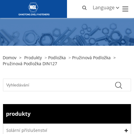
Language
Domov
>
Produkty
>
Podložka
>
Pružinová Podložka
>
Pružinová Podložka DIN127
produkty
Solární příslušenství