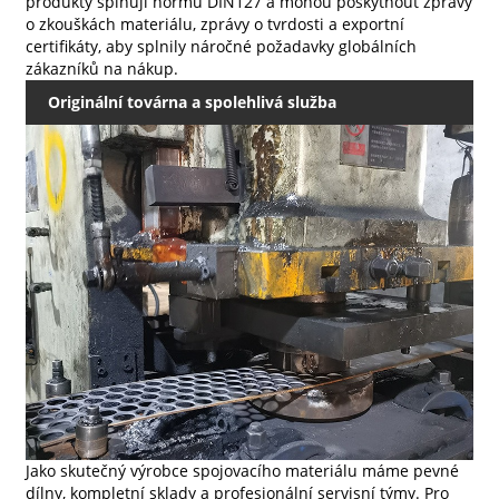
produkty splňují normu DIN127 a mohou poskytnout zprávy
o zkouškách materiálu, zprávy o tvrdosti a exportní
certifikáty, aby splnily náročné požadavky globálních
zákazníků na nákup.
Originální továrna a spolehlivá služba
Jako skutečný výrobce spojovacího materiálu máme pevné
dílny, kompletní sklady a profesionální servisní týmy. Pro