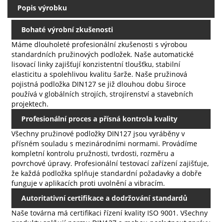
Popis výrobku
Bohaté výrobní zkušenosti
Máme dlouholeté profesionální zkušenosti s výrobou
standardních pružinových podložek. Naše automatické
lisovací linky zajišťují konzistentní tloušťku, stabilní
elasticitu a spolehlivou kvalitu šarže. Naše pružinová
pojistná podložka DIN127 se již dlouhou dobu široce
používá v globálních strojích, strojírenství a stavebních
projektech.
Profesionální proces a přísná kontrola kvality
Všechny pružinové podložky DIN127 jsou vyráběny v
přísném souladu s mezinárodními normami. Provádíme
kompletní kontrolu pružnosti, tvrdosti, rozměru a
povrchové úpravy. Profesionální testovací zařízení zajišťuje,
že každá podložka splňuje standardní požadavky a dobře
funguje v aplikacích proti uvolnění a vibracím.
Autoritativní certifikace a dodržování standardů
Naše továrna má certifikaci řízení kvality ISO 9001. Všechny