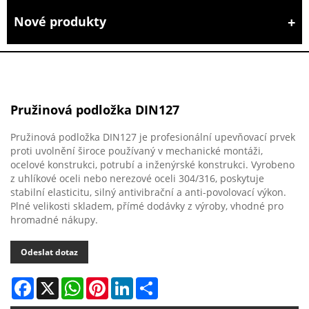
Nové produkty
Pružinová podložka DIN127
Pružinová podložka DIN127 je profesionální upevňovací prvek
proti uvolnění široce používaný v mechanické montáži,
ocelové konstrukci, potrubí a inženýrské konstrukci. Vyrobeno
z uhlíkové oceli nebo nerezové oceli 304/316, poskytuje
stabilní elasticitu, silný antivibrační a anti-povolovací výkon.
Plné velikosti skladem, přímé dodávky z výroby, vhodné pro
hromadné nákupy.
Odeslat dotaz
Facebook
X
WhatsApp
Pinterest
LinkedIn
Share