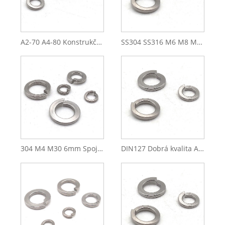
A2-70 A4-80 Konstrukční nerezová ocel 304 316 M16 DIN127 Pružinová podložka
SS304 SS316 M6 M8 M12 M16 Pružinová podložka z nerezové oceli
304 M4 M30 6mm Spojovací materiál Nerezová ocel 316 DIN 127 Pružinová podložka
DIN127 Dobrá kvalita A2-70 A4-80 Pružinová podložka z nerezové oceli