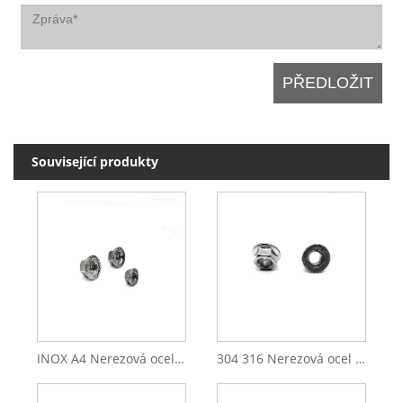
Související produkty
INOX A4 Nerezová ocel INOX A2 M3 M4 M5 Šestihranná přírubová matice
304 316 Nerezová ocel Din6923 Šestihranná přírubová matice