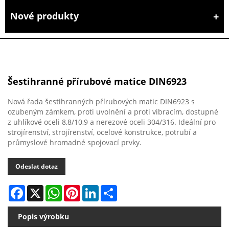
Nové produkty
Šestihranné přírubové matice DIN6923
Nová řada šestihranných přírubových matic DIN6923 s
ozubeným zámkem, proti uvolnění a proti vibracím, dostupné
z uhlíkové oceli 8,8/10,9 a nerezové oceli 304/316. Ideální pro
strojírenství, strojírenství, ocelové konstrukce, potrubí a
průmyslové hromadné spojovací prvky.
Odeslat dotaz
Facebook
X
WhatsApp
Pinterest
LinkedIn
Share
Popis výrobku