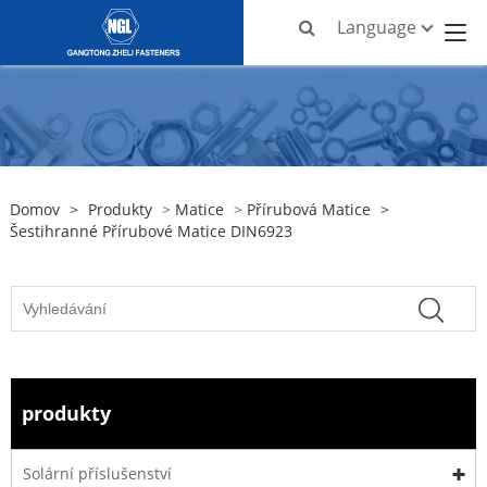
Language
Domov
>
Produkty
>
Matice
>
Přírubová Matice
>
Šestihranné Přírubové Matice DIN6923
produkty
Solární příslušenství