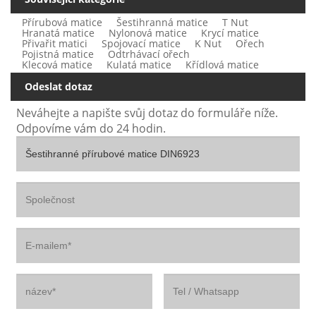
Přírubová matice
Šestihranná matice
T Nut
logem a vlastní balení OEM, plně splňují požadavky na přeshraniční
Hranatá matice
Nylonová matice
Krycí matice
Přivařit matici
Spojovací matice
K Nut
Ořech
Pojistná matice
Odtrhávací ořech
export, prodej v zámořských skladech a hromadné zadávání zakázek.
Klecová matice
Kulatá matice
Křídlová matice
Odeslat dotaz
Neváhejte a napište svůj dotaz do formuláře níže.
Odpovíme vám do 24 hodin.