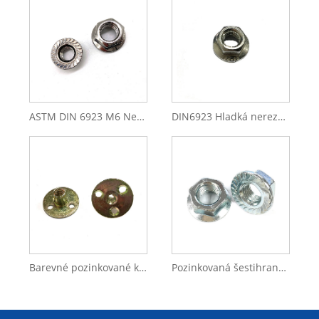
ASTM DIN 6923 M6 Nerezová ocel A2 A4 Šestihranná přírubová matice
DIN6923 Hladká nerezová ocel SS304 SS316 ozubená šestihranná přírubová matice
Barevné pozinkované kulaté matice T s maticí T s třemi otvory
Pozinkovaná šestihranná přírubová ozubená matice třídy 4 Garde 8- DIN6923