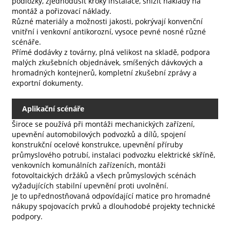
podložky, zjednodušit kroky instalace, snížit náklady na
montáž a pořizovací náklady.
Různé materiály a možnosti jakosti, pokrývají konvenční
vnitřní i venkovní antikorozní, vysoce pevné nosné různé
scénáře.
Přímé dodávky z továrny, plná velikost na skladě, podpora
malých zkušebních objednávek, smíšených dávkových a
hromadných kontejnerů, kompletní zkušební zprávy a
exportní dokumenty.
Aplikační scénáře
Široce se používá při montáži mechanických zařízení,
upevnění automobilových podvozků a dílů, spojení
konstrukční ocelové konstrukce, upevnění příruby
průmyslového potrubí, instalaci podvozku elektrické skříně,
venkovních komunálních zařízeních, montáži
fotovoltaických držáků a všech průmyslových scénách
vyžadujících stabilní upevnění proti uvolnění.
Je to upřednostňovaná odpovídající matice pro hromadné
nákupy spojovacích prvků a dlouhodobé projekty technické
podpory.