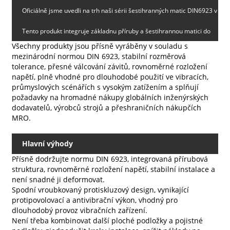
Oficiálně jsme uvedli na trh naši sérii šestihranných matic DIN6923 v
Tento produkt integruje základnu příruby a šestihrannou matici do
plné specifikaci, která vyplňuje vysoce žádanou mezeru mezi produkty
Všechny produkty jsou přísně vyráběny v souladu s
jedné struktury s protiskluzovými vroubky na povrchu příruby, což
proti povolování matic v naší řadě průmyslových spojovacích prvků.
mezinárodní normou DIN 6923, stabilní rozměrová
tolerance, přesné válcování závitů, rovnoměrné rozložení
eliminuje potřebu dalších podložek během instalace, s vynikajícím
napětí, plně vhodné pro dlouhodobé použití ve vibracích,
průmyslových scénářích s vysokým zatížením a splňují
výkonem proti uvolnění a vibracím.
požadavky na hromadné nákupy globálních inženýrských
dodavatelů, výrobců strojů a přeshraničních nákupčích
MRO.
Hlavní výhody
Přísně dodržujte normu DIN 6923, integrovaná přírubová
struktura, rovnoměrné rozložení napětí, stabilní instalace a
není snadné ji deformovat.
Spodní vroubkovaný protiskluzový design, vynikající
protipovolovací a antivibrační výkon, vhodný pro
dlouhodobý provoz vibračních zařízení.
Není třeba kombinovat další ploché podložky a pojistné