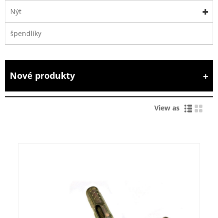
Nýt
špendlíky
Nové produkty
View as