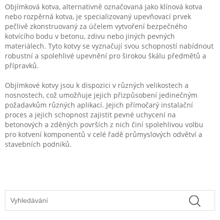
Objímková kotva, alternativně označovaná jako klínová kotva
nebo rozpěrná kotva, je specializovaný upevňovací prvek
pečlivě zkonstruovaný za účelem vytvoření bezpečného
kotvícího bodu v betonu, zdivu nebo jiných pevných
materiálech. Tyto kotvy se vyznačují svou schopností nabídnout
robustní a spolehlivé upevnění pro širokou škálu předmětů a
přípravků.
Objímkové kotvy jsou k dispozici v různých velikostech a
nosnostech, což umožňuje jejich přizpůsobení jedinečným
požadavkům různých aplikací. Jejich přímočarý instalační
proces a jejich schopnost zajistit pevné uchycení na
betonových a zděných površích z nich činí spolehlivou volbu
pro kotvení komponentů v celé řadě průmyslových odvětví a
stavebních podniků.