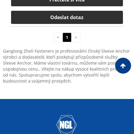
Odeslat dotaz
<
1
>
Gangtong Zheli Fasteners je profesionální čínský Sleeve Anchor
výrobci a dodavatelé, kteří poskytují přizpůsobené služby
Sleeve Anchor. Máme vlastní továrnu, můžeme vám poskytnout
uspokojivou cenu.. Vítejte na nákup vysoce kvalitních produktů
od nás. Spolupracujme spolu, abychom vytvořili lepší
budoucnost a vzájemný prospěch.