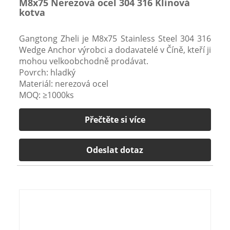
M8x75 Nerezová ocel 304 316 Klínová
kotva
Gangtong Zheli je M8x75 Stainless Steel 304 316
Wedge Anchor výrobci a dodavatelé v Číně, kteří ji
mohou velkoobchodně prodávat.
Povrch: hladký
Materiál: nerezová ocel
MOQ: ≥1000ks
Přečtěte si více
Odeslat dotaz