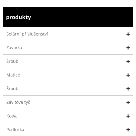
produkty
Solární příslušenství
Závorka
Šroub
Matice
Šroub
Závitová tyč
Kotva
Podložka