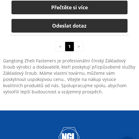
Přečtěte si více
Odeslat dotaz
<
1
>
Gangtong Zheli Fasteners je profesionální čínský Základový
šroub výrobci a dodavatelé, kteří poskytují přizpůsobené služby
Základový šroub. Máme vlastní továrnu, můžeme vám
poskytnout uspokojivou cenu.. Vítejte na nákup vysoce
kvalitních produktů od nás. Spolupracujme spolu, abychom
vytvořili lepší budoucnost a vzájemný prospěch.