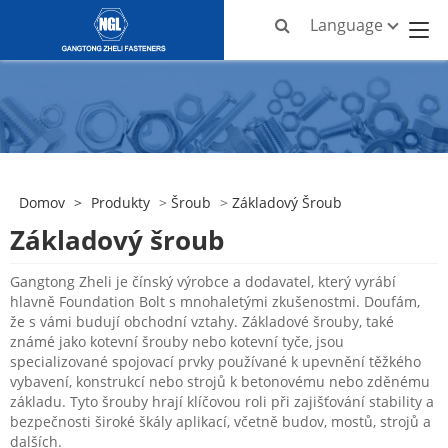
Language
Domov
>
Produkty
>
Šroub
>
Základový Šroub
Základový šroub
Gangtong Zheli je čínský výrobce a dodavatel, který vyrábí
hlavně Foundation Bolt s mnohaletými zkušenostmi. Doufám,
že s vámi budují obchodní vztahy. Základové šrouby, také
známé jako kotevní šrouby nebo kotevní tyče, jsou
specializované spojovací prvky používané k upevnění těžkého
vybavení, konstrukcí nebo strojů k betonovému nebo zděnému
základu. Tyto šrouby hrají klíčovou roli při zajišťování stability a
bezpečnosti široké škály aplikací, včetně budov, mostů, strojů a
dalších.