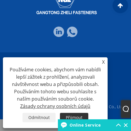
X
Links
Sitemap
RSS
XML
Používáme cookies, abychom vám nabídli
lepší zážitek z prohlížení, analyzovali
návštěvnost webu a přizpůsobili obsah.
Zásady ochrany osobních údajů
Používáním tohoto webu souhlasíte s
naším používáním souborů cookie.
Zásady ochrany osobních údajů
Copyright © 2023 Ningbo Gangtong Zheli Fasteners Co., Ltd.
Všechna práva vyhrazena
Odmítnout
Přijmout
Whatsapp
Online Service
E-mailem