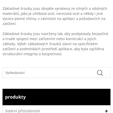
Základové šrouby jsou obvykle vyrobeny ze silných a odolných
materiálů, jako je uhlíková ocel, nerezová ocel a někdy i jiné
vysoce pevné slitiny, v závislosti na aplikaci a požadavcích na
zatížení.
Základové šrouby jsou navrženy tak, aby poskytovaly bezpečné
a trvalé spojení mezi zařízením nebo konstrukcí a jejich
základy. Výběr základových šroubů závisí na specifickém
zatížení a podmínkách prostředí aplikace, aby byla zajištěna
strukturální integrita a bezpečnost.
produkty
Solární příslušenství