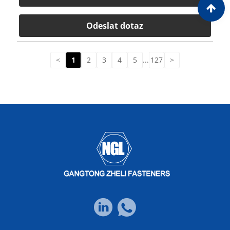
Odeslat dotaz
<
1
2
3
4
5
...
127
>