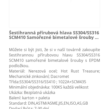
Šestihranná přírubová hlava SS304/SS316
SCM410 Samořezné bimetalové šrouby s
EPDM podložkou
Můžete si být jisti, že si v naší továrně zakoupíte
šestihrannou přírubovou hlavu SS304/SS316
SCM410 samořezné bimetalové šrouby s EPDM
podložkou.
Materiál: Nerezová ocel; Hot Rust Treasure;
Mechanické zinkování; Dacromet
Třída:SS304/SS316/SS410 ; 1022A+SCM435
Minimální objednávka: 100KS každá velikost
Ukázka: Bezplatná ukázka
Balení: karton + paleta
Standard: DIN,ASTM/ASME,JIS,EN,ISO,AS,GB
Dodací lhůta: 7-30 dní