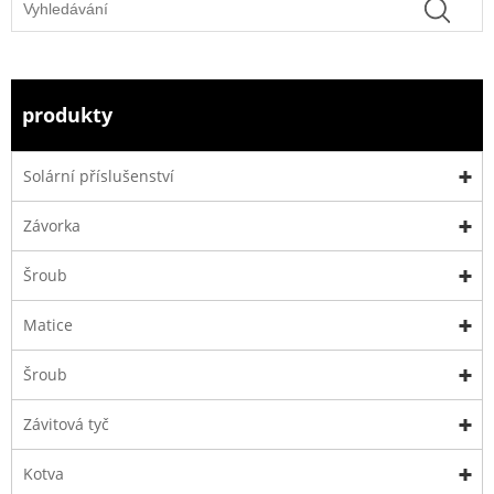
produkty
Solární příslušenství
Závorka
Šroub
Matice
Šroub
Závitová tyč
Kotva