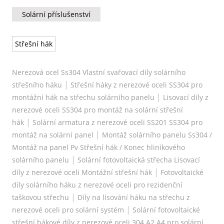
Solární příslušenství
Střešní hák
Nerezová ocel Ss304 Vlastní svařovací díly solárního
|
střešního háku
Střešní háky z nerezové oceli SS304 pro
|
montážní hák na střechu solárního panelu
Lisovací díly z
nerezové oceli SS304 pro montáž na solární střešní
|
hák
Solární armatura z nerezové oceli SS201 SS304 pro
|
montáž na solární panel
Montáž solárního panelu Ss304 /
Montáž na panel Pv Střešní hák / Konec hliníkového
|
solárního panelu
Solární fotovoltaická střecha Lisovací
|
díly z nerezové oceli Montážní střešní hák
Fotovoltaické
díly solárního háku z nerezové oceli pro rezidenční
|
taškovou střechu
Díly na lisování háku na střechu z
|
nerezové oceli pro solární systém
Solární fotovoltaické
střešní hákové díly z nerezové oceli 304 A2 A4 pro solární