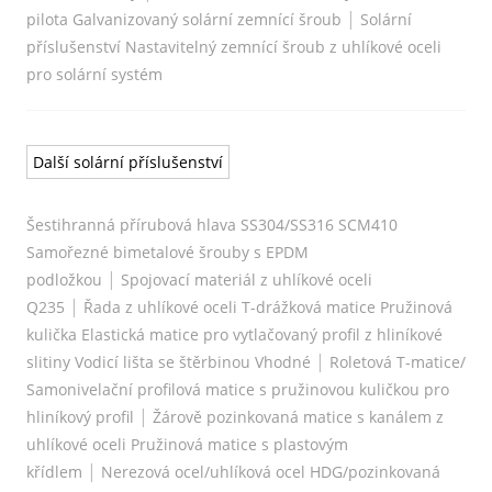
|
pilota Galvanizovaný solární zemnící šroub
Solární
příslušenství Nastavitelný zemnící šroub z uhlíkové oceli
pro solární systém
Další solární příslušenství
Šestihranná přírubová hlava SS304/SS316 SCM410
Samořezné bimetalové šrouby s EPDM
|
podložkou
Spojovací materiál z uhlíkové oceli
|
Q235
Řada z uhlíkové oceli T-drážková matice Pružinová
kulička Elastická matice pro vytlačovaný profil z hliníkové
|
slitiny Vodicí lišta se štěrbinou Vhodné
Roletová T-matice/
Samonivelační profilová matice s pružinovou kuličkou pro
|
hliníkový profil
Žárově pozinkovaná matice s kanálem z
uhlíkové oceli Pružinová matice s plastovým
|
křídlem
Nerezová ocel/uhlíková ocel HDG/pozinkovaná