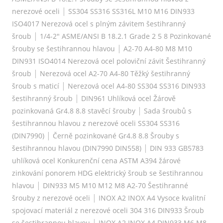
|
nerezové oceli
SS304 SS316 SS316L M10 M16 DIN933
ISO4017 Nerezová ocel s plným závitem šestihranný
|
šroub
1/4-2" ASME/ANSI B 18.2.1 Grade 2 5 8 Pozinkované
|
šrouby se šestihrannou hlavou
A2-70 A4-80 M8 M10
DIN931 ISO4014 Nerezová ocel poloviční závit Šestihranný
|
šroub
Nerezová ocel A2-70 A4-80 Těžký šestihranný
|
šroub s maticí
Nerezová ocel A4-80 SS304 SS316 DIN933
|
šestihranný šroub
DIN961 Uhlíková ocel Žárově
|
pozinkovaná Gr4.8 8.8 stavěcí šrouby
Sada šroubů s
šestihrannou hlavou z nerezové oceli SS304 SS316
|
(DIN7990)
Černě pozinkované Gr4.8 8.8 Šrouby s
|
šestihrannou hlavou (DIN7990 DIN558)
DIN 933 GB5783
uhlíková ocel Konkurenční cena ASTM A394 žárové
zinkování ponorem HDG elektrický šroub se šestihrannou
|
hlavou
DIN933 M5 M10 M12 M8 A2-70 Šestihranné
|
šrouby z nerezové oceli
INOX A2 INOX A4 Vysoce kvalitní
spojovací materiál z nerezové oceli 304 316 DIN933 Šroub
|
se šestihrannou hlavou
INOX A2 INOX A4 DIN933 M6 M8