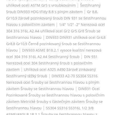
|
uhlíkové oceli ASTM Gr5 s vroubkováním
Šestihranný
|
šroub DIN933 HDG třídy 8.8 s plným závitem
Gr 8,8,
Gr10,9 žárově pozinkovaný šroub DIN 931 se šestihrannou
|
hlavou s polovičním závitem
1/4" 1/2" -2" Nerezová ocel
304 316 316L A2 A4 uhlíková ocel Gr2 Gr5 Gr8 Šroub se
|
šestihrannou hlavou
DIN933 DIN931 uhlíková ocel Gr4,8
Gr8,8 Gr10,9 Černě pozinkovaný šroub se šestihrannou
|
hlavou
DIN933 ASME B18.2.1 vysoce kvalitní nerezová
|
ocel 304 316 316L A2 A4 šestihranný šroub
DIN 931
Nerezová ocel 304 šestihranný šroub s polovičním
|
závitem
Uhlíková ocel A325 A490 žárově zinkovaný
|
šestihranný těžký šroub
DIN933 A2-70 SS304 SS316
Nerezová ocel Šrouby se šestihrannou hlavou s plným
|
závitem Šrouby se šestihrannou hlavou
DIN931 Ocel
Pozinkované Šrouby se šestihrannou hlavou s polovičním
závitem Metrické šrouby s částečným závitem Šrouby se
|
šestihrannou hlavou
SS304 SS316 SS316L 1/2 3/8
ASME/ANSI B 18.2.1 Šrouby se šestihrannou hlavou z