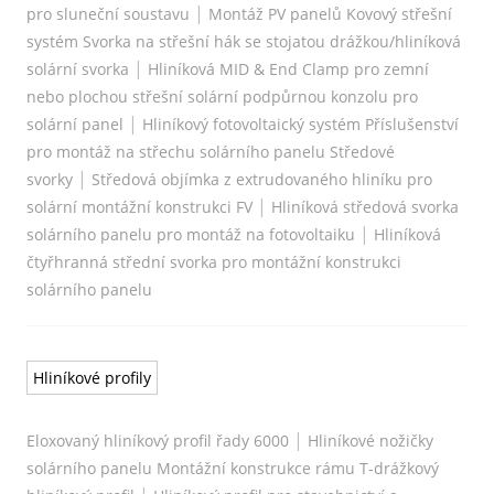
|
pro sluneční soustavu
Montáž PV panelů Kovový střešní
systém Svorka na střešní hák se stojatou drážkou/hliníková
|
solární svorka
Hliníková MID & End Clamp pro zemní
nebo plochou střešní solární podpůrnou konzolu pro
|
solární panel
Hliníkový fotovoltaický systém Příslušenství
pro montáž na střechu solárního panelu Středové
|
svorky
Středová objímka z extrudovaného hliníku pro
|
solární montážní konstrukci FV
Hliníková středová svorka
|
solárního panelu pro montáž na fotovoltaiku
Hliníková
čtyřhranná střední svorka pro montážní konstrukci
solárního panelu
Hliníkové profily
|
Eloxovaný hliníkový profil řady 6000
Hliníkové nožičky
solárního panelu Montážní konstrukce rámu T-drážkový