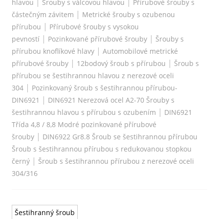
|
|
hlavou
Šrouby s válcovou hlavou
Přírubové šrouby s
|
částečným závitem
Metrické šrouby s ozubenou
|
přírubou
Přírubové šrouby s vysokou
|
|
pevností
Pozinkované přírubové šrouby
Šrouby s
|
přírubou knoflíkové hlavy
Automobilové metrické
|
|
přírubové šrouby
12bodový šroub s přírubou
Šroub s
přírubou se šestihrannou hlavou z nerezové oceli
|
304
Pozinkovaný šroub s šestihrannou přírubou-
|
DIN6921
DIN6921 Nerezová ocel A2-70 Šrouby s
|
šestihrannou hlavou s přírubou s ozubením
DIN6921
Třída 4,8 / 8,8 Modré pozinkované přírubové
|
šrouby
DIN6922 Gr8.8 Šroub se šestihrannou přírubou
Šroub s šestihrannou přírubou s redukovanou stopkou
|
černý
Šroub s šestihrannou přírubou z nerezové oceli
304/316
Šestihranný šroub