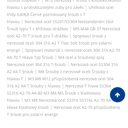
tlustou stopkou T
M12 nerezový T šroub s kosodélníkovou
|
hlavou s protiskluzovými zuby pro závěs
Uhlíková ocel
třídy 6,8/8,8 Černě pozinkovaný šroub s T
|
hlavou
Nerezová ocel SS201/SS304 Nestandardní část
|
Šroub typu T s křížovou drážkou
M5-M48 GB 37 Nerezová
|
ocel A2-70 T šroub pro T-drážku
Spojovací šroub z
nerezové oceli 304 316 A2 T Tvar Solt šroub pro solární
|
energii
Spojovací materiál z nerezové oceli 304 316 A2-70
|
A4-70 T Hlava Typ Šroub
M4 ocel a šroubový spoj
|
Nerezová ocel 304 316 T-šroub
Nerezová ocel SS304 316
|
A2 A4 T šroub
M8 Šrouby z nerezové oceli Šrouby s
|
hlavou T
M3 M8 M12 přizpůsobená nerezová ocel 304
|
316 A2 A4 T šrouby s hlavou
Nerezová T hlava SS304
SS316 A2-70 A4-80 M3 M4 M5 Šroub s kladivovou
|
hlavou
M3 M8 Nerezová ocel SS316 SS316L A2-70 A4-70 T
|
Hlava Kladivový šroub
Nerezová ocel A2-70 přizpůsobený
T šroub pro solární energii