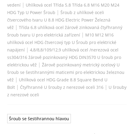
|
vedení
Uhlíková ocel Třída 5.8 Třída 6.8 M16 M20 M24
|
HDG Typ U Power Šroub
Šroub z uhlíkové oceli
čtvercového tvaru U 8.8 HDG Electric Power Železná
|
věž
Třída 6.8 uhlíková ocel žárově zinkovaná čtyřhranný
|
šroub tvaru U pro elektrická zařízení
M10 M12 M16
uhlíková ocel HDG čtvercový typ U Šroub pro elektrické
|
napájení
4,8/8,8/109/12,9 uhlíková ocel /nerezová ocel
ss304/316 žárově pozinkovaný HDG DIN3570 U šroub pro
|
elektrickou věž
Žárově pozinkovaný metrický ocelový U
šroub se šestihrannými maticemi pro elektrickou železnou
|
věž
Uhlíková ocel HDG Grade 8.8 Square Bend U
|
|
Bolt
Čtyřhranné U šrouby z nerezové oceli 316
U šrouby
z nerezové oceli
Šroub se šestihrannou hlavou