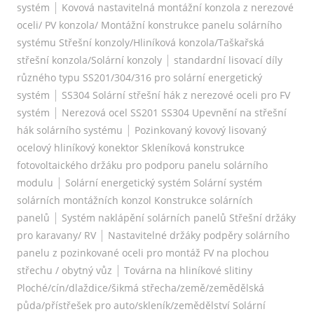
|
systém
Kovová nastavitelná montážní konzola z nerezové
oceli/ PV konzola/ Montážní konstrukce panelu solárního
systému Střešní konzoly/Hliníková konzola/Taškařská
|
střešní konzola/Solární konzoly
standardní lisovací díly
různého typu SS201/304/316 pro solární energetický
|
systém
SS304 Solární střešní hák z nerezové oceli pro FV
|
systém
Nerezová ocel SS201 SS304 Upevnění na střešní
|
hák solárního systému
Pozinkovaný kovový lisovaný
ocelový hliníkový konektor Skleníková konstrukce
fotovoltaického držáku pro podporu panelu solárního
|
modulu
Solární energetický systém Solární systém
solárních montážních konzol Konstrukce solárních
|
panelů
Systém naklápění solárních panelů Střešní držáky
|
pro karavany/ RV
Nastavitelné držáky podpěry solárního
panelu z pozinkované oceli pro montáž FV na plochou
|
střechu / obytný vůz
Továrna na hliníkové slitiny
Ploché/cín/dlaždice/šikmá střecha/země/zemědělská
půda/přístřešek pro auto/skleník/zemědělství Solární