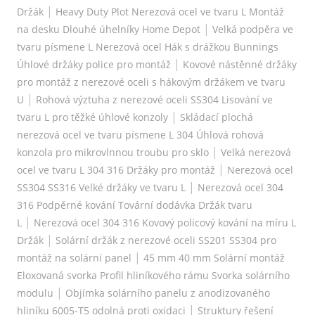
|
Držák
Heavy Duty Plot Nerezová ocel ve tvaru L Montáž
|
na desku Dlouhé úhelníky Home Depot
Velká podpěra ve
tvaru písmene L Nerezová ocel Hák s drážkou Bunnings
|
Úhlové držáky police pro montáž
Kovové nástěnné držáky
pro montáž z nerezové oceli s hákovým držákem ve tvaru
|
U
Rohová výztuha z nerezové oceli SS304 Lisování ve
|
tvaru L pro těžké úhlové konzoly
Skládací plochá
nerezová ocel ve tvaru písmene L 304 Úhlová rohová
|
konzola pro mikrovlnnou troubu pro sklo
Velká nerezová
|
ocel ve tvaru L 304 316 Držáky pro montáž
Nerezová ocel
|
SS304 SS316 Velké držáky ve tvaru L
Nerezová ocel 304
316 Podpěrné kování Tovární dodávka Držák tvaru
|
L
Nerezová ocel 304 316 Kovový policový kování na míru L
|
Držák
Solární držák z nerezové oceli SS201 SS304 pro
|
montáž na solární panel
45 mm 40 mm Solární montáž
Eloxovaná svorka Profil hliníkového rámu Svorka solárního
|
modulu
Objímka solárního panelu z anodizovaného
|
hliníku 6005-T5 odolná proti oxidaci
Struktury řešení