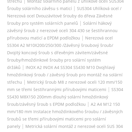
|
střechu
Montáž solárního panelu z uhlíkové oceli SUS304
|
Šrouby solárního závěsu s maticí
SUS304 Uhlíková ocel /
Nerezová ocel Dvouzávitové šrouby do dřeva Závěsné
|
šrouby pro systém solárních panelů
Solární hákový
závěsný šroub z nerezové oceli 304 430 se šestihrannou
|
přírubovou maticí a EPDM podložkou
Nerezová ocel
SS304 A2 M10X200/250/300 /Závěsný šroubový šroub/
Dvojitý koncový šroub s dřevěným závitem/závěsné
šrouby/hmoždinkové šrouby pro solární systém
|
držáků
INOX A2 INOX A4 SS304 SS430 M10 Dvojhlavý
hmoždinkový šroub / závěsný šroub pro montáž na solární
|
střechu
Metrický šroub M8 z nerezové oceli 120 mm/150
|
mm se třemi šestihrannými přírubovými maticemi
SS304
SS430 M8X150 200mm dlouhý solární hmoždinkový
|
šroub/závěsný šroub s EPDM podložkou
A2 A4 M12 150
mm/180 mm Instalace hmoždinkového šroubu / závěsných
šroubů se třemi přírubovými maticemi pro solární
|
panely
Metrická solární montáž z nerezové oceli SUS 304