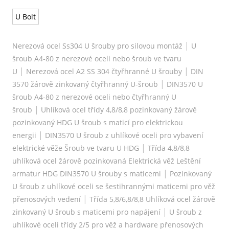
U Bolt
|
Nerezová ocel Ss304 U šrouby pro silovou montáž
U
šroub A4-80 z nerezové oceli nebo šroub ve tvaru
|
|
U
Nerezová ocel A2 SS 304 čtyřhranné U šrouby
DIN
|
3570 žárově zinkovaný čtyřhranný U-šroub
DIN3570 U
šroub A4-80 z nerezové oceli nebo čtyřhranný U
|
šroub
Uhlíková ocel třídy 4,8/8,8 pozinkovaný žárově
pozinkovaný HDG U šroub s maticí pro elektrickou
|
energii
DIN3570 U šroub z uhlíkové oceli pro vybavení
|
elektrické věže Šroub ve tvaru U HDG
Třída 4,8/8,8
uhlíková ocel žárově pozinkovaná Elektrická věž Leštění
|
armatur HDG DIN3570 U šrouby s maticemi
Pozinkovaný
U šroub z uhlíkové oceli se šestihrannými maticemi pro věž
|
přenosových vedení
Třída 5,8/6,8/8,8 Uhlíková ocel žárově
|
zinkovaný U šroub s maticemi pro napájení
U šroub z
uhlíkové oceli třídy 2/5 pro věž a hardware přenosových