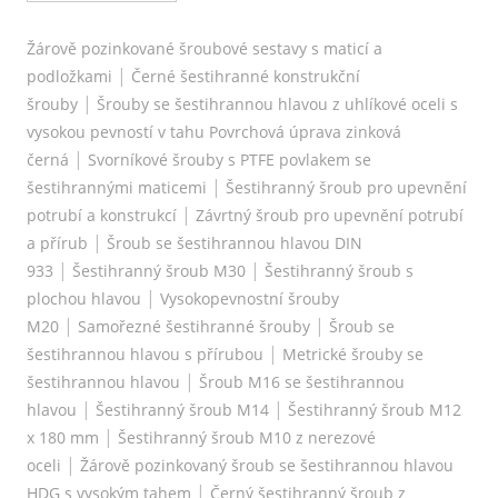
Žárově pozinkované šroubové sestavy s maticí a
|
podložkami
Černé šestihranné konstrukční
|
šrouby
Šrouby se šestihrannou hlavou z uhlíkové oceli s
vysokou pevností v tahu Povrchová úprava zinková
|
černá
Svorníkové šrouby s PTFE povlakem se
|
šestihrannými maticemi
Šestihranný šroub pro upevnění
|
potrubí a konstrukcí
Závrtný šroub pro upevnění potrubí
|
a přírub
Šroub se šestihrannou hlavou DIN
|
|
933
Šestihranný šroub M30
Šestihranný šroub s
|
plochou hlavou
Vysokopevnostní šrouby
|
|
M20
Samořezné šestihranné šrouby
Šroub se
|
šestihrannou hlavou s přírubou
Metrické šrouby se
|
šestihrannou hlavou
Šroub M16 se šestihrannou
|
|
hlavou
Šestihranný šroub M14
Šestihranný šroub M12
|
x 180 mm
Šestihranný šroub M10 z nerezové
|
oceli
Žárově pozinkovaný šroub se šestihrannou hlavou
|
HDG s vysokým tahem
Černý šestihranný šroub z