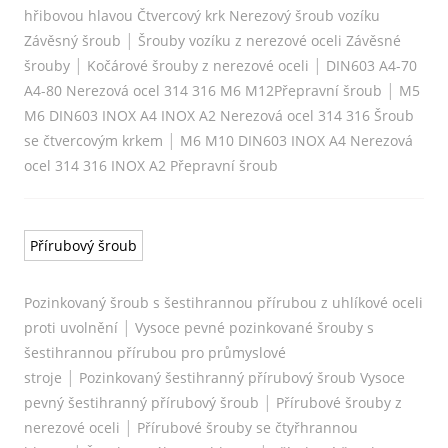
hřibovou hlavou Čtvercový krk Nerezový šroub vozíku
|
Závěsný šroub
Šrouby vozíku z nerezové oceli Závěsné
|
|
šrouby
Kočárové šrouby z nerezové oceli
DIN603 A4-70
|
A4-80 Nerezová ocel 314 316 M6 M12Přepravní šroub
M5
M6 DIN603 INOX A4 INOX A2 Nerezová ocel 314 316 Šroub
|
se čtvercovým krkem
M6 M10 DIN603 INOX A4 Nerezová
ocel 314 316 INOX A2 Přepravní šroub
Přírubový šroub
Pozinkovaný šroub s šestihrannou přírubou z uhlíkové oceli
|
proti uvolnění
Vysoce pevné pozinkované šrouby s
šestihrannou přírubou pro průmyslové
|
stroje
Pozinkovaný šestihranný přírubový šroub Vysoce
|
pevný šestihranný přírubový šroub
Přírubové šrouby z
|
nerezové oceli
Přírubové šrouby se čtyřhrannou