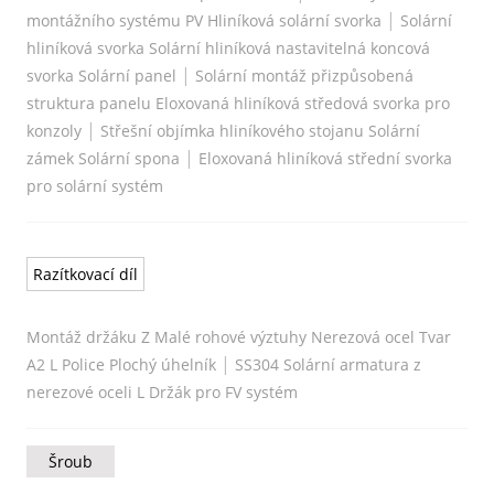
|
montážního systému PV Hliníková solární svorka
Solární
hliníková svorka Solární hliníková nastavitelná koncová
|
svorka Solární panel
Solární montáž přizpůsobená
struktura panelu Eloxovaná hliníková středová svorka pro
|
konzoly
Střešní objímka hliníkového stojanu Solární
|
zámek Solární spona
Eloxovaná hliníková střední svorka
pro solární systém
Razítkovací díl
Montáž držáku Z Malé rohové výztuhy Nerezová ocel Tvar
|
A2 L Police Plochý úhelník
SS304 Solární armatura z
nerezové oceli L Držák pro FV systém
Šroub