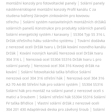
|
montážní konzoly pro fotovoltaické panely
Solární panely
nástěnné/sklopné montážní konzoly Profil kanálu C za
studena tvářený žárovým zinkováním pro kovovou
|
střechu
Solární systém nastavitelných montážních držáků
solárních panelů Konstrukce pro produkty solárních panelů
|
Solární energetický systém / karavany
SS304 Typ SS 316 L
|
Držák střešního háku solárního systému
Tovární dodávka
z nerezové oceli Držák tvaru L Držák kování nosného kanálu
|
Držák
Kování nosných kanálů Nerezová ocel Držák tvaru
|
304 316 L
Nerezová ocel SS304 SS316 Držák tvaru L pro
|
solární panely
Nerezová ocel 304 316 Kovový držák na
|
kování
Solární fotovoltaická taška břidlice Solární
|
nerezová ocel 304 316 střešní hák
Nerezová ocel 304 316
|
A2-70 A4-80 Střešní hák pro solární systém
SS304 SS316
Solární hák pro montáž na solární panel z nerezové oceli s
|
maticí a šroubem
Solární střešní hák SS304 SS316 Solární
|
FV taška Břidlice
Vlastní solární držák z nerezové oceli
|
304 201 430 Adaptérová deska pro závěsný šroub
Solární