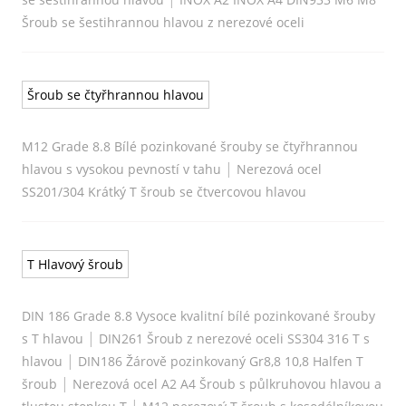
Šroub se šestihrannou hlavou z nerezové oceli
Šroub se čtyřhrannou hlavou
M12 Grade 8.8 Bílé pozinkované šrouby se čtyřhrannou
|
hlavou s vysokou pevností v tahu
Nerezová ocel
SS201/304 Krátký T šroub se čtvercovou hlavou
T Hlavový šroub
DIN 186 Grade 8.8 Vysoce kvalitní bílé pozinkované šrouby
|
s T hlavou
DIN261 Šroub z nerezové oceli SS304 316 T s
|
hlavou
DIN186 Žárově pozinkovaný Gr8,8 10,8 Halfen T
|
šroub
Nerezová ocel A2 A4 Šroub s půlkruhovou hlavou a
|