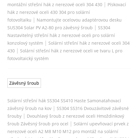
|
montážní střešní hák z nerezové oceli 304 430
Pískovací
hák z nerezové oceli 430 304 pro solární
|
fotovoltaiku
Namontujte ocelovou adaptérovou desku
|
SUS304 Solar PV A2-80 pro závěsný šroub
SS304
Nastavitelný střešní hák z nerezové oceli pro solární
|
konzolový systém
Solární střešní hák z nerezové oceli 304
|
430
Solární střešní hák z nerezové oceli ve tvaru L pro
fotovoltaický systém
Závěsný šroub
Solární střešní hák SS304 SS410 Haste Samonatahovací
|
závěsný šroub na kov
SS304 SS316 Dvouzávitové závěsné
|
šrouby
Dvouhlavý šroub z nerezové oceli Hmoždinkový
|
šroub Závěsný šroub pro ocel
Solární upevňovací prvek z
nerezové oceli A2 M8 M10 M12 pro montáž na solární