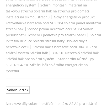
|
energetický systém
Solární montážní materiál na
taškovou střechu Solární hák na střechu pro domácí
|
instalaci na šikmou střechu
Nový energetický produkt
Fotovoltaická nerezová ocel SUS 304 solární panel montážní
|
střešní hák
Vysoce pevná nerezová ocel Ss304 Solární
|
příslušenství Těsnění / podložka pro solární panel
Solární
PV taška Břidlice Solární střešní háky Lisovací díly z
|
nerezové oceli
Střešní hák z nerezové oceli 304 316 pro
|
solární systém Střešní hák
304 316 Nerezový střešní hák
|
Střešní hák pro solární systém
Standardní Různé Typ
SS201/304/316 Střešní hák solárního energetického
systému
Solární držák
Nerezové díly solárního střešního háku A2 A4 pro solární