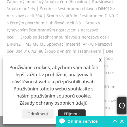
|
Zápustný imbusový šroub z černého oxidu
Rozšiřovací
|
šroub manžety
Šroub se šestihrannou hlavou DIN912 z
|
nerezové oceli 304
Šroub s vnitřním šestihranem DIN912
|
s černým povrchem z uhlíkové oceli 8,8
Šroub s
rýhovaným šestihranným nástavcem z nerezové
|
oceli
Šroub se šestihrannou hlavou z nerezové oceli
|
DIN912
M3 M8 M3 Spojovací materiál A4-70 Nerezová
|
ocel 304 316 A2 -80 Šroub s vnitřním šestihranem
DIN
912 Nerezová ocel 304 316 Šroub s vnitřní šestihrannou
X
|
hlavou
A4-80 A2-70 Nerezová ocel 304 316 Šrouby s
Používáme cookies, abychom vám nabídli
|
válcovou hlavou s plným závitem
M8 316 Nerezová ocel
lepší zážitek z prohlížení, analyzovali
A4-80 A2-70 Šroub s vnitřním šestihranem DIN912
návštěvnost webu a přizpůsobili obsah.
|
Šroub
Nerezová ocel 304 316 DIN912 Šrouby s vnitřním
Používáním tohoto webu souhlasíte s
šestihranem Šrouby s hlavou s vnitřním
naším používáním souborů cookie.
|
šestihranem
Šrouby se šestihrannou hlavou z nerezové
Zásady ochrany osobních údajů
|
oceli
Nerezová ocel 304 316 DIN912 INOX A2 Šroub s
Odmítnout
Přijmout
vnitřním šestihranem
Whatsapp
Online Service
E-mailem