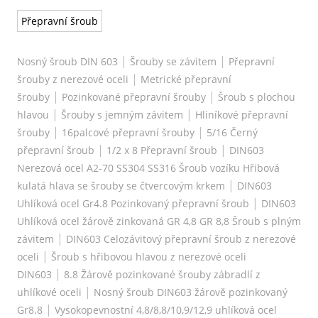
Přepravní šroub
|
|
Nosný šroub DIN 603
Šrouby se závitem
Přepravní
|
šrouby z nerezové oceli
Metrické přepravní
|
|
šrouby
Pozinkované přepravní šrouby
Šroub s plochou
|
|
hlavou
Šrouby s jemným závitem
Hliníkové přepravní
|
|
šrouby
16palcové přepravní šrouby
5/16 Černý
|
|
přepravní šroub
1/2 x 8 Přepravní šroub
DIN603
Nerezová ocel A2-70 SS304 SS316 Šroub vozíku Hřibová
|
kulatá hlava se šrouby se čtvercovým krkem
DIN603
|
Uhlíková ocel Gr4.8 Pozinkovaný přepravní šroub
DIN603
Uhlíková ocel žárově zinkovaná GR 4,8 GR 8,8 Šroub s plným
|
závitem
DIN603 Celozávitový přepravní šroub z nerezové
|
oceli
Šroub s hřibovou hlavou z nerezové oceli
|
DIN603
8.8 Žárově pozinkované šrouby zábradlí z
|
uhlíkové oceli
Nosný šroub DIN603 žárově pozinkovaný
|
Gr8.8
Vysokopevnostní 4,8/8,8/10,9/12,9 uhlíková ocel