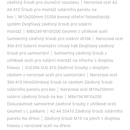
|
závěsný šroub pro sluneční soustavu
Nerezová ocel A2
A4 410 Šroub pro montáž solárního panelu na
|
kov
M10x200mm SS304 kovový střešní fotovoltaický
systém Dvojhlavý závěsný šroub pro solární
|
montáž
M8X249 M10X200 Geomet z uhlíkové oceli
|
Samovrtný závěsný šroub pro solární držák
Nerezová ocel
304 410 Solární montážní cínový hák Dvojhlavý závěsný
|
šroub pro samovrtání
Samovrtný závěsný šroub z
uhlíkové oceli pro solární montáž na střechu s dvojitou
|
hlavou
SUS304 SUS 410 Závěsné šrouby s dvojitým
|
závitem z nerezové oceli pro samovrtání
Nerezová ocel
304 410 Hmoždinkový šroub se závitem Závěsný šroub
|
solárního panelu pro kov
Nerezová ocel M10x250mm
|
solární závěsný šroub na kov
M8x194 M10x250
Dvouzávitové samovrtné závěsné šrouby z uhlíkové oceli
|
Geomet s L patkami
A2 A4 SS410 Závěsný šroub solárního
|
panelu Na dřevo
Závěsný šroub M10 na plech s dvojitou
hlavou z nerezové oceli na dřevo