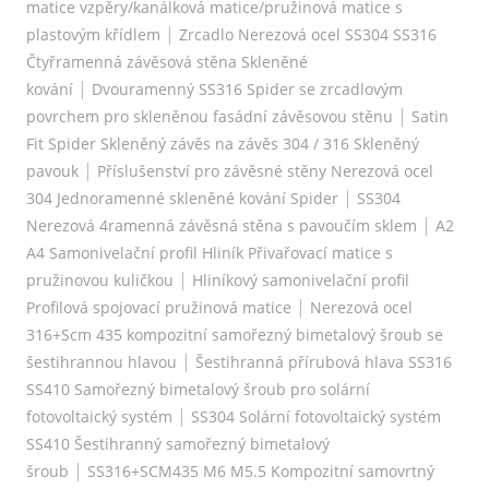
matice vzpěry/kanálková matice/pružinová matice s
|
plastovým křídlem
Zrcadlo Nerezová ocel SS304 SS316
Čtyřramenná závěsová stěna Skleněné
|
kování
Dvouramenný SS316 Spider se zrcadlovým
|
povrchem pro skleněnou fasádní závěsovou stěnu
Satin
Fit Spider Skleněný závěs na závěs 304 / 316 Skleněný
|
pavouk
Příslušenství pro závěsné stěny Nerezová ocel
|
304 Jednoramenné skleněné kování Spider
SS304
|
Nerezová 4ramenná závěsná stěna s pavoučím sklem
A2
A4 Samonivelační profil Hliník Přivařovací matice s
|
pružinovou kuličkou
Hliníkový samonivelační profil
|
Profilová spojovací pružinová matice
Nerezová ocel
316+Scm 435 kompozitní samořezný bimetalový šroub se
|
šestihrannou hlavou
Šestihranná přírubová hlava SS316
SS410 Samořezný bimetalový šroub pro solární
|
fotovoltaický systém
SS304 Solární fotovoltaický systém
SS410 Šestihranný samořezný bimetalový
|
šroub
SS316+SCM435 M6 M5.5 Kompozitní samovrtný