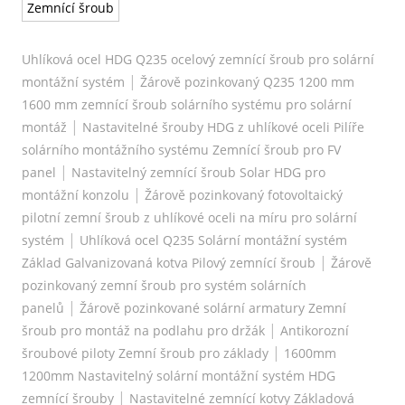
Zemnící šroub
Uhlíková ocel HDG Q235 ocelový zemnící šroub pro solární
|
montážní systém
Žárově pozinkovaný Q235 1200 mm
1600 mm zemnící šroub solárního systému pro solární
|
montáž
Nastavitelné šrouby HDG z uhlíkové oceli Pilíře
solárního montážního systému Zemnící šroub pro FV
|
panel
Nastavitelný zemnící šroub Solar HDG pro
|
montážní konzolu
Žárově pozinkovaný fotovoltaický
pilotní zemní šroub z uhlíkové oceli na míru pro solární
|
systém
Uhlíková ocel Q235 Solární montážní systém
|
Základ Galvanizovaná kotva Pilový zemnící šroub
Žárově
pozinkovaný zemní šroub pro systém solárních
|
panelů
Žárově pozinkované solární armatury Zemní
|
šroub pro montáž na podlahu pro držák
Antikorozní
|
šroubové piloty Zemní šroub pro základy
1600mm
1200mm Nastavitelný solární montážní systém HDG
|
zemnící šrouby
Nastavitelné zemnící kotvy Základová