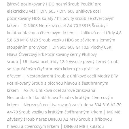
žárově pozinkovaný HDG nosný šroub Použití pro
|
elektrickou věž
DIN 603 / DIN 608 uhlíková ocel
pozinkovaný HDG kulatý / hřibovitý šroub se čtvercovým
|
krkem
DIN603 Nerezová ocel A4-70 SS316 Šrouby s
|
kulatou hlavou a čtvercovým krkem
Uhlíková ocel třídy 4,8
5,8 6,8 M16 M20 Šroub vozíku HDG se závitem s jemným
|
stoupáním pro výkon
DIN605 608 Gr 10,9 Plochý CSK
Hlava Čtvercový krk Pozinkovaný černý Pluhový
|
šroub
Uhlíková ocel třídy 12.9 Vysoce pevný černý šroub
se zapuštěným čtyřhranným krkem pro práci se
|
dřevem
Nestandardní šroub z uhlíkové oceli Modrý Bílý
Pozinkovaný Šroub s plochou hlavou a šestihranným
|
krkem
A2-70 Uhlíková ocel žárově zinkovaná
Nestandardní kulatá hlava Šroub s krátkým čtvercovým
|
krkem
Nerezová ocel tvarovaná za studena 304 316 A2-70
|
A4-70 Šroub vozíku s krátkým čtyřhranným krkem
M6 M8
Závěsný šroub nerez DIN603 A2 M10 Šroub s hřibovou
|
hlavou a čtvercovým krkem
DIN603 M8 s kulatou