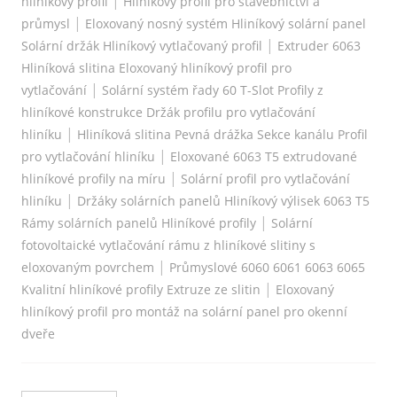
|
hliníkový profil
Hliníkový profil pro stavebnictví a
|
průmysl
Eloxovaný nosný systém Hliníkový solární panel
|
Solární držák Hliníkový vytlačovaný profil
Extruder 6063
Hliníková slitina Eloxovaný hliníkový profil pro
|
vytlačování
Solární systém řady 60 T-Slot Profily z
hliníkové konstrukce Držák profilu pro vytlačování
|
hliníku
Hliníková slitina Pevná drážka Sekce kanálu Profil
|
pro vytlačování hliníku
Eloxované 6063 T5 extrudované
|
hliníkové profily na míru
Solární profil pro vytlačování
|
hliníku
Držáky solárních panelů Hliníkový výlisek 6063 T5
|
Rámy solárních panelů Hliníkové profily
Solární
fotovoltaické vytlačování rámu z hliníkové slitiny s
|
eloxovaným povrchem
Průmyslové 6060 6061 6063 6065
|
Kvalitní hliníkové profily Extruze ze slitin
Eloxovaný
hliníkový profil pro montáž na solární panel pro okenní
dveře