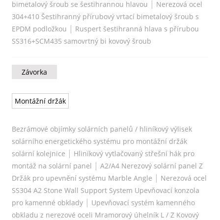
|
bimetalový šroub se šestihrannou hlavou
Nerezová ocel
304+410 Šestihranný přírubový vrtací bimetalový šroub s
|
EPDM podložkou
Ruspert šestihranná hlava s přírubou
SS316+SCM435 samovrtný bi kovový šroub
Závorka
Montážní držák
Bezrámové objímky solárních panelů / hliníkový výlisek
solárního energetického systému pro montážní držák
|
solární kolejnice
Hliníkový vytlačovaný střešní hák pro
|
montáž na solární panel
A2/A4 Nerezový solární panel Z
|
Držák pro upevnění systému Marble Angle
Nerezová ocel
SS304 A2 Stone Wall Support System Upevňovací konzola
|
pro kamenné obklady
Upevňovací systém kamenného
obkladu z nerezové oceli Mramorový úhelník L / Z Kovový