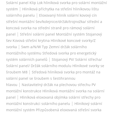
Solární panel Klip Lok hliníková svorka pro solární montážní
|
systém
Hliníková příchytka na střešní hliníkovou lištu
|
solárního panelu
Eloxovaný hliník solární kovový cín
střešní montážní šev/kolejnice/držák/trojnožka/ střední a
koncová svorka na střední straně pro rámový solární
|
panel
Střešní solární panel Montážní systém Stojanový
šev Kovová střešní krytina Hliníkové koncové svorky/Z
|
svorka
5wm a/N/W Typ Zemní držák solárního
montážního systému Středová svorka pro energetický
|
systém solárních panelů
Stojanový PV/ Solární střecha/
Solární panel/ Držák solárního modulu Hliníkové svorky se
|
šroubem M8
Středová hliníková svorka pro montáž na
solární panel se šroubem s šestihrannou
|
hlavou
Nastavitelný držák na plechovou střechu PV
montážní konstrukce Hliníková montážní svorka na solární
|
panel
Hliníková eloxovaná objímka solární střechy pro
|
montážní konstrukci solárního panelu
Hliníkový solární
montážní systém Přizpůsobená eloxovaná střešní svorka