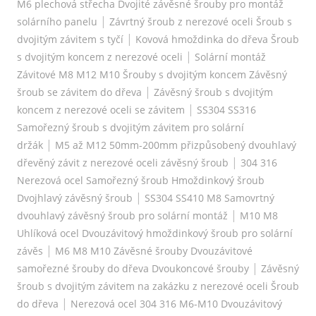
M6 plechová střecha Dvojité závěsné šrouby pro montáž
|
solárního panelu
Závrtný šroub z nerezové oceli Šroub s
|
dvojitým závitem s tyčí
Kovová hmoždinka do dřeva Šroub
|
s dvojitým koncem z nerezové oceli
Solární montáž
Závitové M8 M12 M10 Šrouby s dvojitým koncem Závěsný
|
šroub se závitem do dřeva
Závěsný šroub s dvojitým
|
koncem z nerezové oceli se závitem
SS304 SS316
Samořezný šroub s dvojitým závitem pro solární
|
držák
M5 až M12 50mm-200mm přizpůsobený dvouhlavý
|
dřevěný závit z nerezové oceli závěsný šroub
304 316
Nerezová ocel Samořezný šroub Hmoždinkový šroub
|
Dvojhlavý závěsný šroub
SS304 SS410 M8 Samovrtný
|
dvouhlavý závěsný šroub pro solární montáž
M10 M8
Uhlíková ocel Dvouzávitový hmoždinkový šroub pro solární
|
závěs
M6 M8 M10 Závěsné šrouby Dvouzávitové
|
samořezné šrouby do dřeva Dvoukoncové šrouby
Závěsný
šroub s dvojitým závitem na zakázku z nerezové oceli Šroub
|
do dřeva
Nerezová ocel 304 316 M6-M10 Dvouzávitový