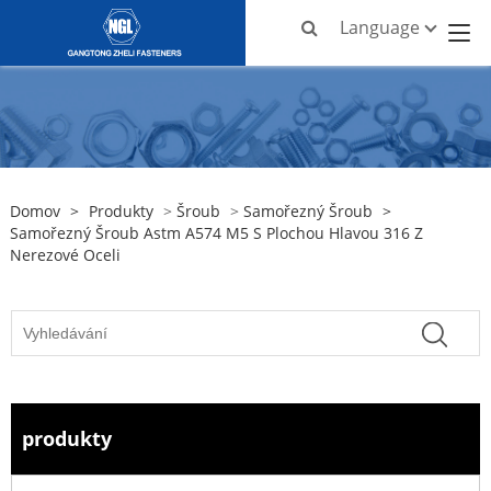
Language
Domov
>
Produkty
>
Šroub
>
Samořezný Šroub
>
Samořezný Šroub Astm A574 M5 S Plochou Hlavou 316 Z
Nerezové Oceli
produkty