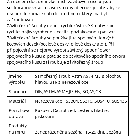
Za účelem dosažení vlastních závitových účelů jsou
šestihranné vrtací ocasní šrouby obecně špičaté, aby se
usnadnilo zamáčknutí do předmětu, který má být
zašroubován.
Závitořezné šrouby neboli rychlozávitové šrouby jsou
rychlospojky vyrobené z oceli s pozinkovanou pasivací.
Závitořezné šrouby se používají ke spojování tenkých
kovových desek (ocelové desky, pilové desky atd.). Při
připojování se nejprve vyrobí závitový spodní otvor
spojovacího kusu a poté se do závitového spodního otvoru
spojovacího kusu zašroubuje závitořezný šroub.
jméno
Samořezný šroub Astm A574 M5 s plochou
výrobku
hlavou 316 z nerezové oceli
Standard
DIN,ASTM/ASME,JIS,EN,ISO,AS,GB
Materiál
Nerezová ocel: SS304, SS316, SUS410, SUS435
Povrchová
Ruspert, Dacrotized; Leštění, hladké,
úprava
pískování
Produkty
na míru
Zaneprázdněná sezóna: 15-25 dní, Sezóna