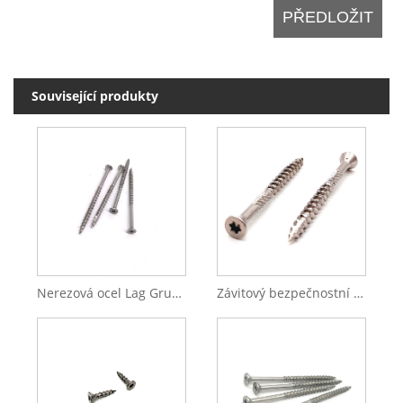
Související produkty
Nerezová ocel Lag Grub Set destičkové hlavy Phillip Drive samořezný šroub
Závitový bezpečnostní závěs tyče z nerezové oceli Samořezný šroub