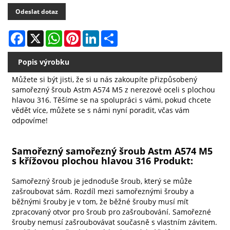
Odeslat dotaz
Facebook
X
WhatsApp
Pinterest
LinkedIn
Share
Popis výrobku
Můžete si být jisti, že si u nás zakoupíte přizpůsobený
samořezný šroub Astm A574 M5 z nerezové oceli s plochou
hlavou 316. Těšíme se na spolupráci s vámi, pokud chcete
vědět více, můžete se s námi nyní poradit, včas vám
odpovíme!
Samořezný samořezný šroub Astm A574 M5
s křížovou plochou hlavou 316 Produkt:
Samořezný šroub je jednoduše šroub, který se může
zašroubovat sám. Rozdíl mezi samořeznými šrouby a
běžnými šrouby je v tom, že běžné šrouby musí mít
zpracovaný otvor pro šroub pro zašroubování. Samořezné
šrouby nemusí zašroubovávat současně s vlastním závitem.