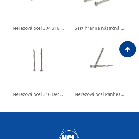
Nerezová ocel 304 316 čtyřhranné samořezné šrouby se zápustnou hlavou
Šestihranná nástrčná nerez ocel 304 316 Nízká nástrčná hlava šrouby Závit
Nerezová ocel 316 Deck Beton Stroj s plochou hlavou Tek Šroubový hák pro vrut do dřeva
Nerezová ocel Panhead Ocelové bezpečnostní šrouby s knoflíkovou hlavou Bezpečnostní SS samořezný šroub do dřeva