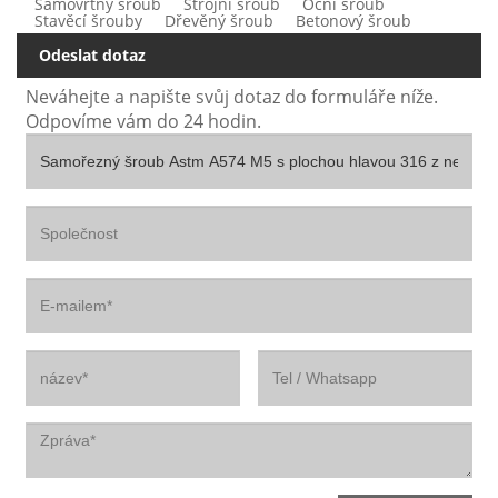
Samovrtný šroub
Strojní šroub
Oční šroub
Stavěcí šrouby
Dřevěný šroub
Betonový šroub
Odeslat dotaz
Neváhejte a napište svůj dotaz do formuláře níže.
Odpovíme vám do 24 hodin.