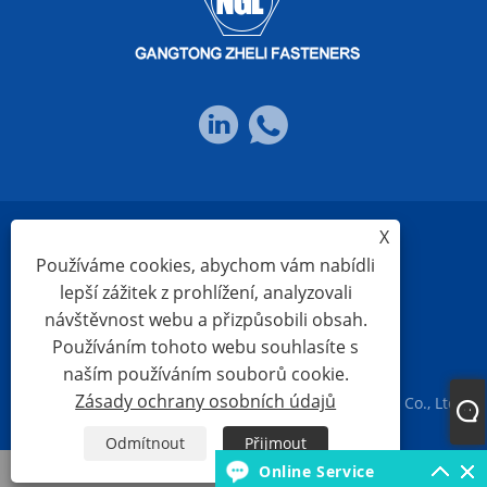
X
Links
Sitemap
RSS
XML
Používáme cookies, abychom vám nabídli
lepší zážitek z prohlížení, analyzovali
návštěvnost webu a přizpůsobili obsah.
Zásady ochrany osobních údajů
Používáním tohoto webu souhlasíte s
naším používáním souborů cookie.
Zásady ochrany osobních údajů
Copyright © 2023 Ningbo Gangtong Zheli Fasteners Co., Ltd.
Všechna práva vyhrazena
Odmítnout
Přijmout
Whatsapp
Online Service
E-mailem