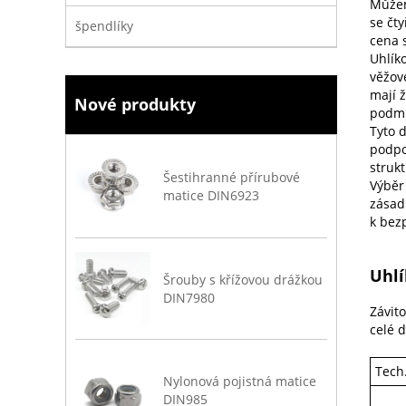
Můžem
se čt
špendlíky
cena 
Uhlík
věžov
mají 
Nové produkty
podmí
Tyto 
podpo
struk
Šestihranné přírubové
Výběr
matice DIN6923
zásad
k bezp
Uhlí
Šrouby s křížovou drážkou
DIN7980
Závito
celé d
Tech
Nylonová pojistná matice
DIN985