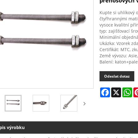
přenosových 
Kupte si uhlíkový 
čtyřhrannými mati
vysoce kvalitní př
typ: zajišťovací šr
Minimální objedná
Ukázka: Vzorek zd
Certifikát: MTC, z
Země vývozu: Asie,
Balení: katon+pale
Odeslat dotaz
Facebook
X
Wh
pis výrobku