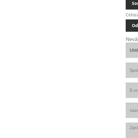
So
Celozá
Od
Neváh