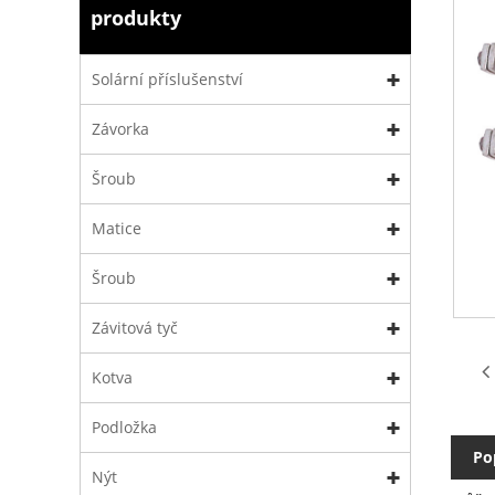
produkty
Solární příslušenství
Závorka
Šroub
Matice
Šroub
Závitová tyč
Kotva
Podložka
Po
Nýt