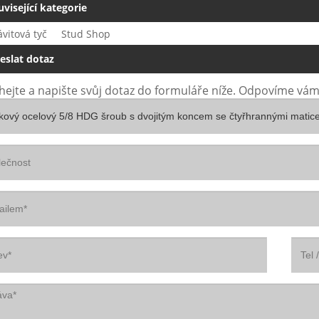
uvisející kategorie
vitová tyč
Stud Shop
eslat dotaz
ejte a napište svůj dotaz do formuláře níže. Odpovíme vám