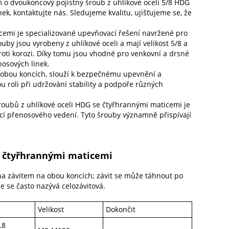
 o dvoukoncový pojistný šroub z uhlíkové oceli 5/8 HDG
, kontaktujte nás. Sledujeme kvalitu, ujišťujeme se, že
cemi je specializované upevňovací řešení navržené pro
by jsou vyrobeny z uhlíkové oceli a mají velikost 5/8 a
roti korozi. Díky tomu jsou vhodné pro venkovní a drsné
nosových linek.
 obou koncích, slouží k bezpečnému upevnění a
roli při udržování stability a podpoře různých
roubů z uhlíkové oceli HDG se čtyřhrannými maticemi je
ací přenosového vedení. Tyto šrouby významně přispívají
e čtyřhrannými maticemi
řena závitem na obou koncích; závit se může táhnout po
če se často nazývá celozávitová.
Velikost
Dokončit
.8