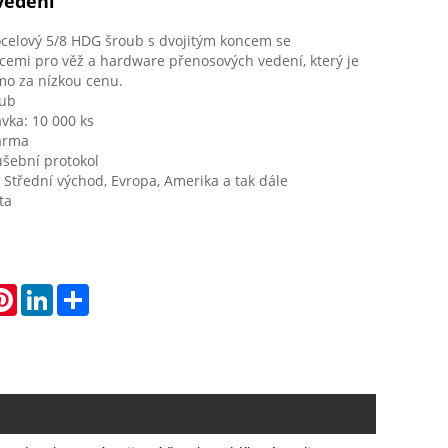
vedení
ocelový 5/8 HDG šroub s dvojitým koncem se
cemi pro věž a hardware přenosových vedení, který je
ímo za nízkou cenu.
oub
vka: 10 000 ks
arma
kušební protokol
 Střední východ, Evropa, Amerika a tak dále
ta
atsApp
Pinterest
LinkedIn
Share