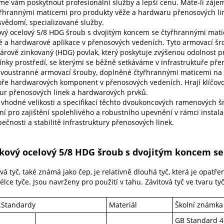
e vám poskytnout profesionální služby a lepší cenu. Máte-li zájem
yřhrannými maticemi pro produkty věže a hardwaru přenosových linek
svědomí, specializované služby.
ový ocelový 5/8 HDG šroub s dvojitým koncem se čtyřhrannými mati
é a hardwarové aplikace v přenosových vedeních. Tyto armovací šrou
žárově zinkovaný (HDG) povlak, který poskytuje zvýšenou odolnost p
nky prostředí, se kterými se běžně setkáváme v infrastruktuře pře
dvoustranné armovací šrouby, doplněné čtyřhrannými maticemi na
ře hardwarových komponent v přenosových vedeních. Hrají klíčovou 
tur přenosových linek a hardwarových prvků.
 vhodné velikosti a specifikací těchto dvoukoncových ramenových š
ní pro zajištění spolehlivého a robustního upevnění v rámci instal
ečnosti a stabilitě infrastruktury přenosových linek.
kový ocelový 5/8 HDG šroub s dvojitým koncem s
vá tyč, také známá jako čep, je relativně dlouhá tyč, která je opat
élce tyče. Jsou navrženy pro použití v tahu. Závitová tyč ve tvaru ty
.Standardy
Materiál
Školní známka
GB Standard 4