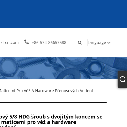
zl-cn.com
+86-574-86657588
Language
Maticemi Pro Věž A Hardware Přenosových Vedení
ový 5/8 HDG šroub s dvojitým koncem se
 maticemi pro věž a hardware