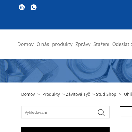
Domov
O nás
produkty
Zprávy
Stažení
Odeslat 
Domov
>
Produkty
>
Závitová Tyč
>
Stud Shop
>
Uhl