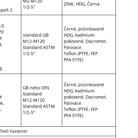
M2-M120
ZINK, HDG, Černá
1/2-5"
upeň 2
,9,
Černé, pozinkované
70
standard GB
HDG, kadmium
M
M12-M120
pokovené, Dacromet,
8,
Standard ASTM
Pasivace
1/2-5"
Teflon (PTFE, FEP
PFA ETFE)
B
Černé, pozinkované
GB nebo DIN
HDG, kadmium
Standard
M
pokovené, Dacromet,
M12-M120
A,
Pasivace
Standard ASTM
,
Teflon (PTFE, FEP
1/2-5"
,
PFA ETFE)
Zheli Fastener