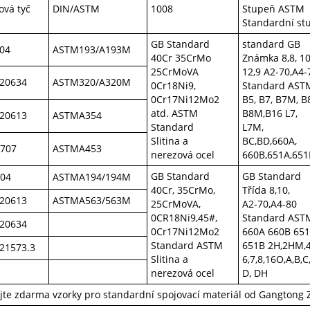
ová tyč
DIN/ASTM
1008
Stupeň ASTM
Standardní st
GB Standard
standard GB
04
ASTM193/A193M
40Cr 35CrMo
Známka 8,8, 10
25CrMoVA
12,9 A2-70,A4-
20634
ASTM320/A320M
0Cr18Ni9,
Standard AST
0Cr17Ni12Mo2
B5, B7, B7M, B
atd. ASTM
B8M,B16 L7,
20613
ASTMA354
Standard
L7M,
Slitina a
BC,BD,660A,
4707
ASTMA453
nerezová ocel
660B,651A,651
GB Standard
GB Standard
04
ASTMA194/194M
40Cr, 35CrMo,
Třída 8,10,
20613
ASTMA563/563M
25CrMoVA,
A2-70,A4-80
0CR18Ni9,45#,
Standard AST
20634
0Cr17Ni12Mo2
660A 660B 651
Standard ASTM
651B 2H,2HM,4
21573.3
Slitina a
6,7,8,16O,A,B,C
nerezová ocel
D, DH
ejte zdarma vzorky pro standardní spojovací materiál od Gangtong 