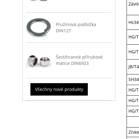
Závit
Hs34
Pružinová podložka
DIN127
HG/T
HG/T
Šestihranné přírubové
matice DIN6923
JB/T
SH34
Všechny nové produkty
HG/T
HG/T
HG/T
Získ