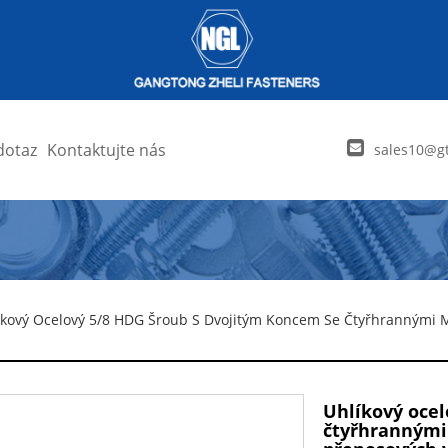
dotaz
Kontaktujte nás
sales10@gt
íkový Ocelový 5/8 HDG Šroub S Dvojitým Koncem Se Čtyřhrannými 
Uhlíkový ocel
čtyřhrannými