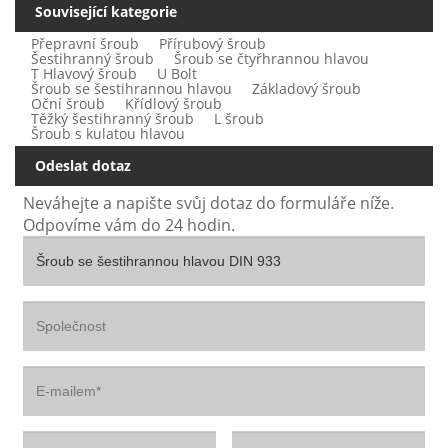
Související kategorie
Přepravní šroub
Přírubový šroub
Šestihranný šroub
Šroub se čtyřhrannou hlavou
T Hlavový šroub
U Bolt
Šroub se šestihrannou hlavou
Základový šroub
Oční šroub
Křídlový šroub
Těžký šestihranný šroub
L šroub
Šroub s kulatou hlavou
Odeslat dotaz
Neváhejte a napište svůj dotaz do formuláře níže.
Odpovíme vám do 24 hodin.