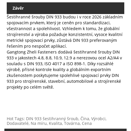
Závěr
Šestihranné šrouby DIN 933 budou i v roce 2026 základním
spojovacím prvkem, který je ceněn pro standardizaci,
všestrannost a spolehlivost. Vzhledem k tomu, že globální
strojírenství a výroba požaduje konzistentní, vysoce kvalitní
metrické spojovací prvky, zůstává DIN 933 preferovaným
řešením pro nespočet aplikací.
Gangtong Zheli Fasteners dodává šestihranné šrouby DIN
933 v jakostech 4.8, 8.8, 10.9, 12.9 a nerezovou ocel A2/A4 v
souladu s DIN 933, ISO 4017 a ISO 898‑1. Díky rozsáhlé
výrobě, přísné kontrole kvality a globálním exportním
zkušenostem poskytujeme spolehlivé spojovací prvky DIN
933 pro strojírenské, stavební, automobilové a strojírenské
projekty po celém světě.
Hot Tags: DIN 933 šestihranný šroub, Čína, Výrobci,
Dodavatelé, Na míru, Kvalita, Továrna, Cena