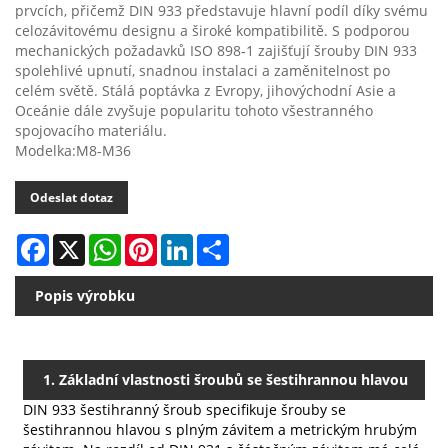
prvcích, přičemž DIN 933 představuje hlavní podíl díky svému
celozávitovému designu a široké kompatibilitě. S podporou
mechanických požadavků ISO 898‑1 zajišťují šrouby DIN 933
spolehlivé upnutí, snadnou instalaci a zaměnitelnost po
celém světě. Stálá poptávka z Evropy, jihovýchodní Asie a
Oceánie dále zvyšuje popularitu tohoto všestranného
spojovacího materiálu.
Modelka:M8-M36
Odeslat dotaz
Facebook
X
WhatsApp
Pinterest
LinkedIn
Share
Popis výrobku
1. Základní vlastnosti šroubů se šestihrannou hlavou
DIN 933 šestihranný šroub specifikuje šrouby se
DIN 933
šestihrannou hlavou s plným závitem a metrickým hrubým