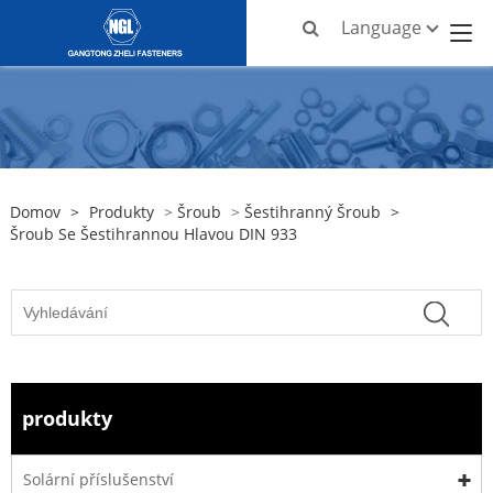
Language
Domov
>
Produkty
>
Šroub
>
Šestihranný Šroub
>
Šroub Se Šestihrannou Hlavou DIN 933
produkty
Solární příslušenství