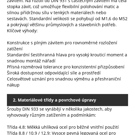
závitem. Na rozdíl od DIN 931 s částečným závitem má celá
stopka závit, což umožňuje flexibilní polohování matic a
silnou přídržnou sílu v tenkých materiálech nebo
sestavách. Standardní velikosti se pohybují od M1,6 do M52
a pokrývají většinu průmyslových a stavebních potřeb.
Klíčové výhody:
Konstrukce s plným závitem pro rovnoměrné rozložení
zatížení
Standardní šestihranná hlava pro vysoký krouticí moment a
snadnou montáž nářadí
Přísná rozměrová tolerance pro konzistentní přizpůsobení
Široká dostupnost odpovídající síle a prostředí
Celosvětové uznání pro snadnou výměnu a přeshraniční
nákup
2. Materiálové třídy a povrchové úpravy
Šrouby DIN 933 se vyrábějí v několika jakostech, aby
vyhovovaly různým zatížením a podmínkám:
Třída 4.8: Měkká uhlíková ocel pro běžné vnitřní použití
Třída 8.8 / 10.9 / 12.9: Vysoce pevná legovaná ocel pro