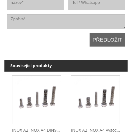
Související produkty
INOX A2 INOX A4 DIN933 M6 M8 Šroub se šestihrannou hlavou z nerezové oceli
INOX A2 INOX A4 Vysoce kvalitní spojovací materiál z nerezové oceli 304 316 DIN933 Šroub se šestihrannou hlavou