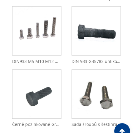
DIN933 M5 M10 M12 M8 A2-70 Šestihranné šrouby z nerezové oceli
DIN 933 GB5783 uhlíková ocel Konkurenční cena ASTM A394 žárové zinkování ponorem HDG elektrický šroub se šestihrannou hlavou
Černě pozinkované Gr4.8 8.8 Šrouby s šestihrannou hlavou (DIN7990 DIN558)
Sada šroubů s šestihrannou hlavou z nerezové oceli SS304 SS316 (DIN7990)