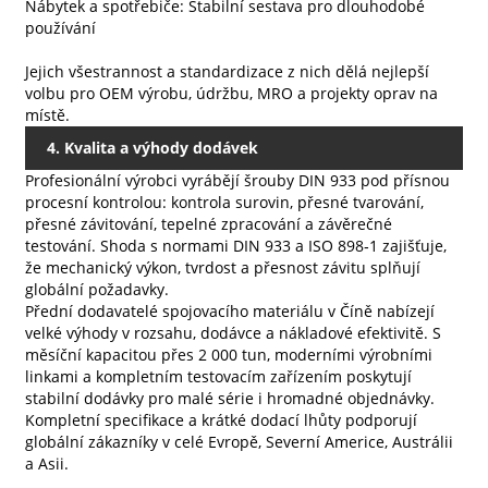
Nábytek a spotřebiče: Stabilní sestava pro dlouhodobé
používání
Jejich všestrannost a standardizace z nich dělá nejlepší
volbu pro OEM výrobu, údržbu, MRO a projekty oprav na
místě.
4. Kvalita a výhody dodávek
Profesionální výrobci vyrábějí šrouby DIN 933 pod přísnou
procesní kontrolou: kontrola surovin, přesné tvarování,
přesné závitování, tepelné zpracování a závěrečné
testování. Shoda s normami DIN 933 a ISO 898‑1 zajišťuje,
že mechanický výkon, tvrdost a přesnost závitu splňují
globální požadavky.
Přední dodavatelé spojovacího materiálu v Číně nabízejí
velké výhody v rozsahu, dodávce a nákladové efektivitě. S
měsíční kapacitou přes 2 000 tun, moderními výrobními
linkami a kompletním testovacím zařízením poskytují
stabilní dodávky pro malé série i hromadné objednávky.
Kompletní specifikace a krátké dodací lhůty podporují
globální zákazníky v celé Evropě, Severní Americe, Austrálii
a Asii.