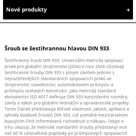
Nové produkty
Šroub se šestihrannou hlavou DIN 933
Šestihranný šroub DIN 933: Univerzální metrický spojovací
prvek pro globální strojírenství (2026) V roce 2026 zůstávají
šestihranné šrouby DIN 933 s plným závitem jedním z
nejrozšířenějších standardních spojovacích prvků ve
strojírenství, stavebnictví, automobilovém průmyslu a
průmyslu ocelových konstrukcí. Jako metrický standard
ekvivalentní ISO 4017 definuje DIN 933 konzistentní rozměry,
závity a výkon pro globální montážní a opravárenské projekty.
Tento článek představuje klíčové vlastnosti, jakosti, aplikace a
výhody dodávek šroubů DIN 933, což pomáhá mezinárodním
kupujícím činit informovaná rozhodnutí o nákupu. Údaje o
trhu ukazují, že metrické standardní šrouby představují více
než 60 % celosvětové poptávky po průmyslových spojovacích