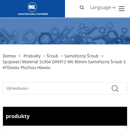
Language
Domov
>
Produkty
>
Šroub
>
Samořezný Šroub
>
Spojovací Materiál Ss304 DIN912 M6 80mm Samořezný Šroub S
Křížovou Plochou Hlavou
produkty