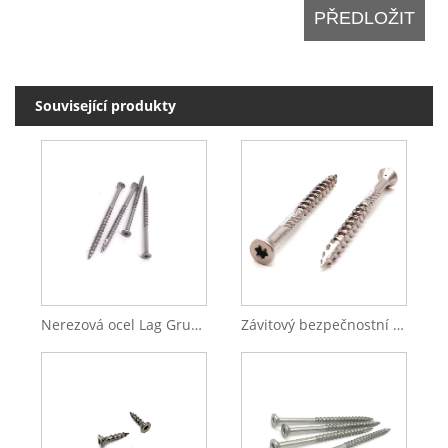
Související produkty
Nerezová ocel Lag Grub Set destičkové hlavy Phillip Drive samořezný šroub
Závitový bezpečnostní závěs tyče z nerezové oceli Samořezný šroub