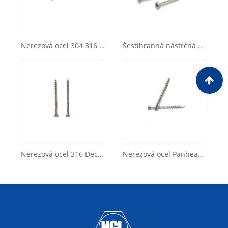
Nerezová ocel 304 316 čtyřhranné samořezné šrouby se zápustnou hlavou
Šestihranná nástrčná nerez ocel 304 316 Nízká nástrčná hlava šrouby Závit
Nerezová ocel 316 Deck Beton Stroj s plochou hlavou Tek Šroubový hák pro vrut do dřeva
Nerezová ocel Panhead Ocelové bezpečnostní šrouby s knoflíkovou hlavou Bezpečnostní SS samořezný šroub do dřeva