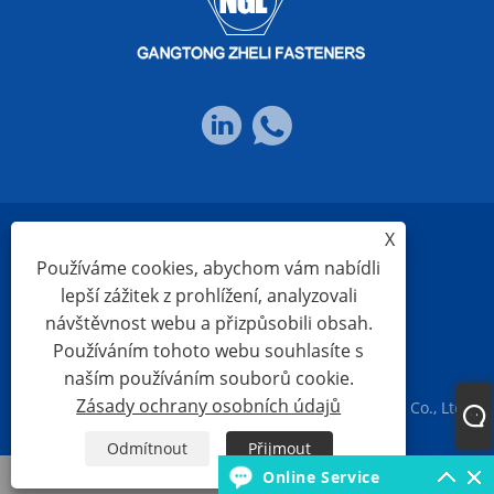
X
Links
Sitemap
RSS
XML
Používáme cookies, abychom vám nabídli
lepší zážitek z prohlížení, analyzovali
návštěvnost webu a přizpůsobili obsah.
Zásady ochrany osobních údajů
Používáním tohoto webu souhlasíte s
naším používáním souborů cookie.
Zásady ochrany osobních údajů
Copyright © 2023 Ningbo Gangtong Zheli Fasteners Co., Ltd.
Všechna práva vyhrazena
Odmítnout
Přijmout
Whatsapp
Online Service
E-mailem