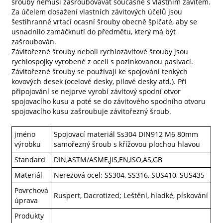
šrouby nemusí zašroubovávat současně s vlastním závitem.
Za účelem dosažení vlastních závitových účelů jsou
šestihranné vrtací ocasní šrouby obecně špičaté, aby se
usnadnilo zamáčknutí do předmětu, který má být
zašroubován.
Závitořezné šrouby neboli rychlozávitové šrouby jsou
rychlospojky vyrobené z oceli s pozinkovanou pasivací.
Závitořezné šrouby se používají ke spojování tenkých
kovových desek (ocelové desky, pilové desky atd.). Při
připojování se nejprve vyrobí závitový spodní otvor
spojovacího kusu a poté se do závitového spodního otvoru
spojovacího kusu zašroubuje závitořezný šroub.
jméno
Spojovací materiál Ss304 DIN912 M6 80mm
výrobku
samořezný šroub s křížovou plochou hlavou
Standard
DIN,ASTM/ASME,JIS,EN,ISO,AS,GB
Materiál
Nerezová ocel: SS304, SS316, SUS410, SUS435
Povrchová
Ruspert, Dacrotized; Leštění, hladké, pískování
úprava
Produkty