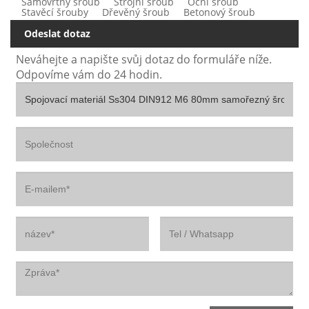
Samovrtný šroub
Strojní šroub
Oční šroub
Stavěcí šrouby
Dřevěný šroub
Betonový šroub
Odeslat dotaz
Neváhejte a napište svůj dotaz do formuláře níže.
Odpovíme vám do 24 hodin.