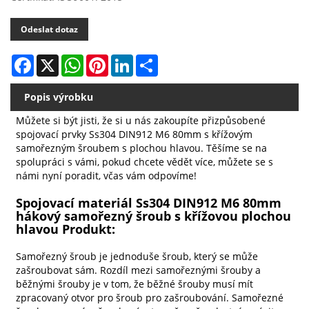
Odeslat dotaz
Facebook
X
WhatsApp
Pinterest
LinkedIn
Share
Popis výrobku
Můžete si být jisti, že si u nás zakoupíte přizpůsobené
spojovací prvky Ss304 DIN912 M6 80mm s křížovým
samořezným šroubem s plochou hlavou. Těšíme se na
spolupráci s vámi, pokud chcete vědět více, můžete se s
námi nyní poradit, včas vám odpovíme!
Spojovací materiál Ss304 DIN912 M6 80mm
hákový samořezný šroub s křížovou plochou
hlavou Produkt:
Samořezný šroub je jednoduše šroub, který se může
zašroubovat sám. Rozdíl mezi samořeznými šrouby a
běžnými šrouby je v tom, že běžné šrouby musí mít
zpracovaný otvor pro šroub pro zašroubování. Samořezné