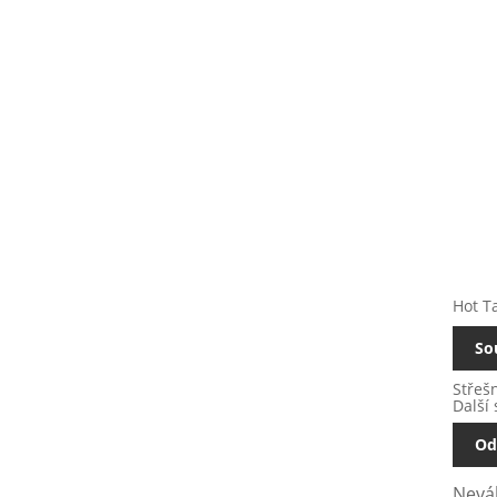
Hot Ta
So
Střeš
Další 
Od
Neváh