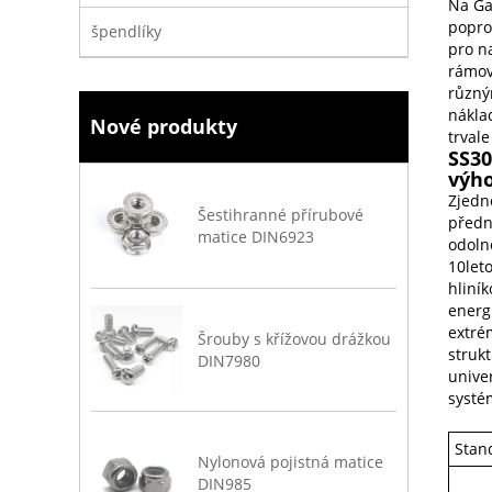
Na Ga
popro
špendlíky
pro n
rámov
různý
náklad
Nové produkty
trvale
SS30
výho
Zjedno
Šestihranné přírubové
předn
matice DIN6923
odoln
10let
hliník
energ
extré
Šrouby s křížovou drážkou
struk
DIN7980
unive
systé
Stan
Nylonová pojistná matice
DIN985