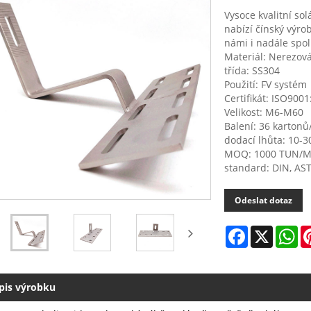
Vysoce kvalitní so
nabízí čínský výro
námi i nadále spol
Materiál: Nerezová
třída: SS304
Použití: FV systém
Certifikát: ISO900
Velikost: M6-M60
Balení: 36 kartonů
dodací lhůta: 10-3
MOQ: 1000 TUN/M
standard: DIN, AS
Odeslat dotaz
Facebook
X
Wh
pis výrobku