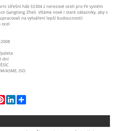
lární střešní hák SS304 z nerezové oceli pro FV systém
bce Gangtong Zheli. Vítáme nové i staré zákazníky, aby s
upracovali na vytváření lepší budoucnosti!
 ocel
1:2008
/paleta
0 dní
ĚSÍC
TM/ASME, ISO
atsApp
Pinterest
LinkedIn
Share