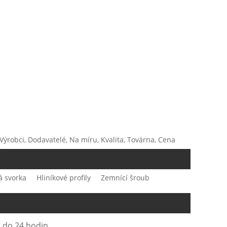
 Výrobci, Dodavatelé, Na míru, Kvalita, Továrna, Cena
á svorka
Hliníkové profily
Zemnící šroub
 do 24 hodin.