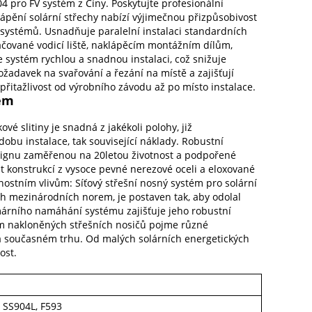
 pro FV systém z Číny. Poskytujte profesionální
ápění solární střechy nabízí výjimečnou přizpůsobivost
 systémů. Usnadňuje paralelní instalaci standardních
ačované vodicí liště, naklápěcím montážním dílům,
systém rychlou a snadnou instalaci, což snižuje
ožadavek na svařování a řezání na místě a zajišťují
 přitažlivost od výrobního závodu až po místo instalace.
tém
vé slitiny je snadná z jakékoli polohy, již
bu instalace, tak související náklady. Robustní
signu zaměřenou na 20letou životnost a podpořené
t konstrukcí z vysoce pevné nerezové oceli a eloxované
rnostním vlivům: Síťový střešní nosný systém pro solární
ch mezinárodních norem, je postaven tak, aby odolal
rního namáhání systému zajišťuje jeho robustní
tém nakloněných střešních nosičů pojme různé
a současném trhu. Od malých solárních energetických
ost.
, SS904L, F593