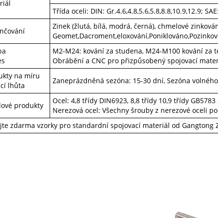
riál
Třída oceli: DIN: Gr.4.6,4.8,5.6,5.8,8.8,10.9,12.9; 
Zinek (žlutá, bílá, modrá, černá), chmelové zinkován
nčování
Geomet,Dacroment,eloxování,Poniklováno,Pozinkov
ba
M2-M24: kování za studena, M24-M100 kování za t
es
Obrábění a CNC pro přizpůsobený spojovací mater
ukty na míru
Zaneprázdněná sezóna: 15-30 dní, Sezóna volného 
cí lhůta
Ocel: 4,8 třídy DIN6923, 8,8 třídy 10,9 třídy GB578
dové produkty
Nerezová ocel: Všechny šrouby z nerezové oceli p
ejte zdarma vzorky pro standardní spojovací materiál od Gangtong 