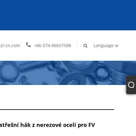
zl-cn.com
+86-574-86657588
Language
 střešní hák z nerezové oceli pro FV