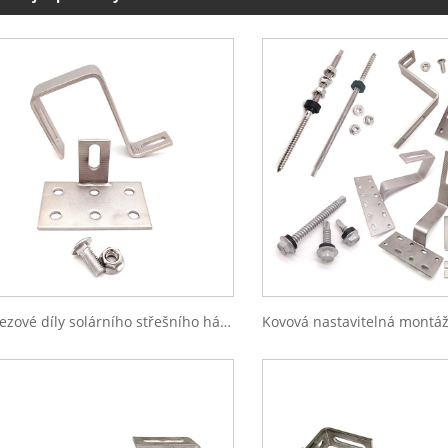
Nerezové díly solárního střešního háku A2 A4 pro solární systém