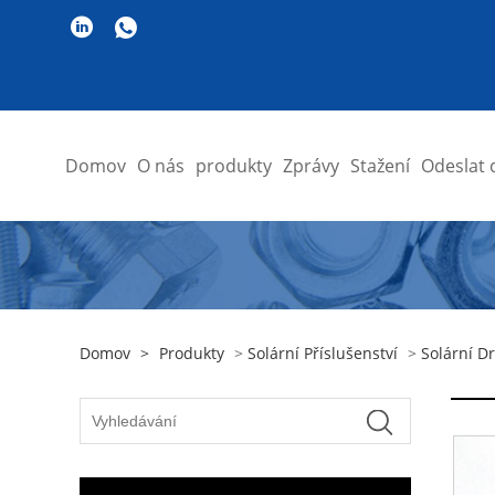
Domov
O nás
produkty
Zprávy
Stažení
Odeslat 
Domov
>
Produkty
>
Solární Příslušenství
>
Solární D