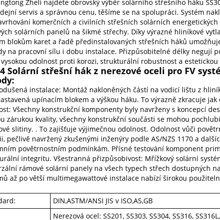
ngtong Zheli najdete obrovský výběr solárního střešního háku SS304
dejní servis a správnou cenu, těšíme se na spolupráci. Systém nakl
avrhování komerčních a civilních střešních solárních energetických
ých solárních panelů na šikmé střechy. Díky výrazné hliníkové vytl
m blokům karet a řadě předinstalovaných střešních háků umožňuje 
y na pracovní sílu i dobu instalace. Přizpůsobitelné délky negují p
 vysokou odolnost proti korozi, strukturální robustnost a estetickou
4 Solární střešní hák z nerezové oceli pro FV sys
dy:
dušená instalace: Montáž nakloněných částí na vodicí lištu z hliníko
astavená upínacím blokem a výškou háku. To výrazně zkracuje jak do
ost: Všechny konstrukční komponenty byly navrženy s koncepcí de
ou zárukou kvality, všechny konstrukční součásti se mohou pochlubi
ové slitiny. . To zajišťuje výjimečnou odolnost. Odolnost vůči povět
ii, pečlivě navržený zkušenými inženýry podle AS/NZS 1170 a další
mním povětrnostním podmínkám. Přísné testování komponent primá
turální integritu. Všestranná přizpůsobivost: Mřížkový solární sys
rzální rámové solární panely na všech typech střech dostupných n
mů až po větší multimegawattové instalace nabízí širokou použiteln
dard:
DIN,ASTM/ANSI JIS v ISO,AS,GB
Nerezová ocel: SS201, SS303, SS304, SS316, SS316L