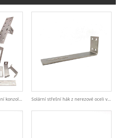
Kovová nastavitelná montážní konzola z nerezové oceli/ PV konzola/ Montážní konstrukce panelu solárního systému Střešní konzoly/Hliníková konzola/Taškařská střešní konzola/Solární konzoly
Solární střešní hák z nerezové oceli ve tvaru L pro fotovoltaický systém