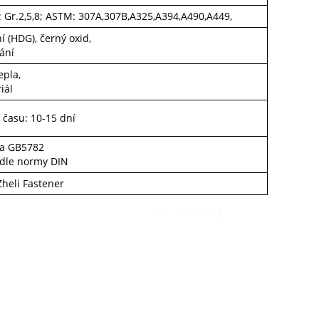
SAE: Gr.2,5,8; ASTM: 307A,307B,A325,A394,A490,A449,
í (HDG), černý oxid,
ání
epla,
iál
času: 10-15 dní
3 a GB5782
odle normy DIN
Zheli Fastener