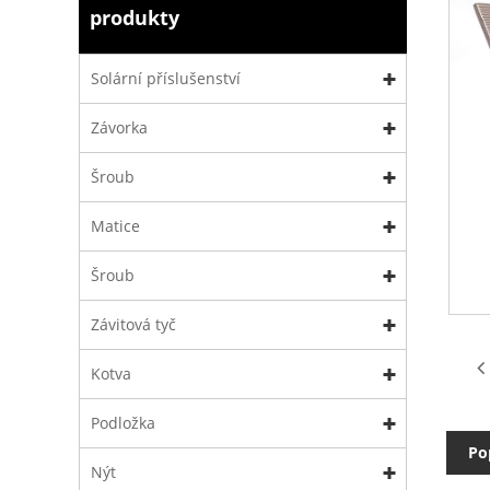
produkty
Solární příslušenství
Závorka
Šroub
Matice
Šroub
Závitová tyč
Kotva
Podložka
Po
Nýt