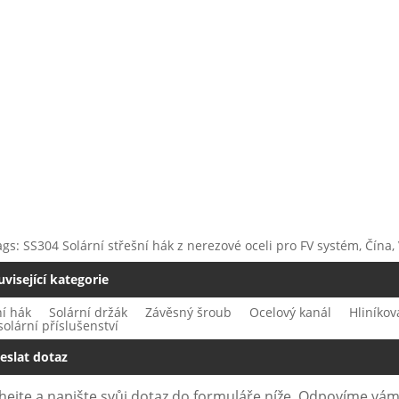
gs: SS304 Solární střešní hák z nerezové oceli pro FV systém, Čína,
uvisející kategorie
ní hák
Solární držák
Závěsný šroub
Ocelový kanál
Hliníkov
solární příslušenství
eslat dotaz
ejte a napište svůj dotaz do formuláře níže. Odpovíme vám