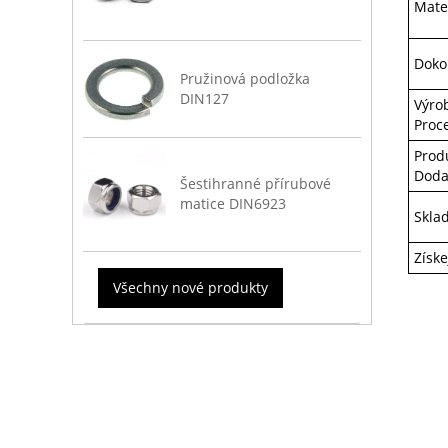
Mate
Doko
Pružinová podložka
DIN127
Výro
Proc
Prod
Doda
Šestihranné přírubové
matice DIN6923
Skla
Získ
Všechny nové produkty