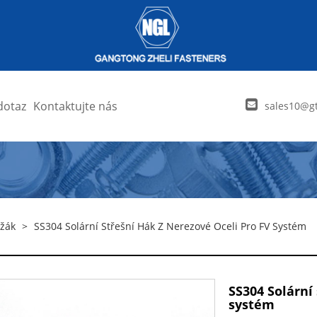
dotaz
Kontaktujte nás
sales10@gt
ržák
>
SS304 Solární Střešní Hák Z Nerezové Oceli Pro FV Systém
SS304 Solární
systém