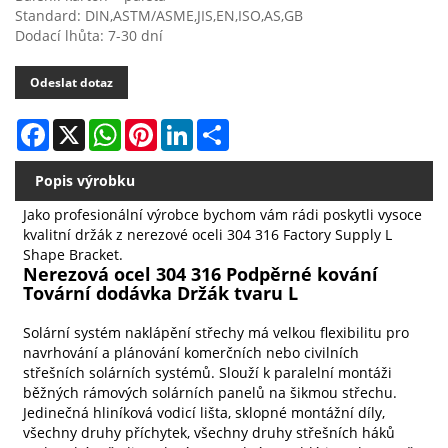
Standard: DIN,ASTM/ASME,JIS,EN,ISO,AS,GB
Dodací lhůta: 7-30 dní
Odeslat dotaz
Facebook
X
WhatsApp
Pinterest
LinkedIn
Share
Popis výrobku
Jako profesionální výrobce bychom vám rádi poskytli vysoce
kvalitní držák z nerezové oceli 304 316 Factory Supply L
Shape Bracket.
Nerezová ocel 304 316 Podpěrné kování
Tovární dodávka Držák tvaru L
Solární systém naklápění střechy má velkou flexibilitu pro
navrhování a plánování komerčních nebo civilních
střešních solárních systémů. Slouží k paralelní montáži
běžných rámových solárních panelů na šikmou střechu.
Jedinečná hliníková vodicí lišta, sklopné montážní díly,
všechny druhy příchytek, všechny druhy střešních háků