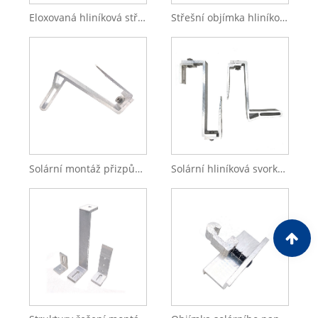
Eloxovaná hliníková střední svorka pro solární systém
Střešní objímka hliníkového stojanu Solární zámek Solární spona
Solární montáž přizpůsobená struktura panelu Eloxovaná hliníková středová svorka pro konzoly
Solární hliníková svorka Solární hliníková nastavitelná koncová svorka Solární panel