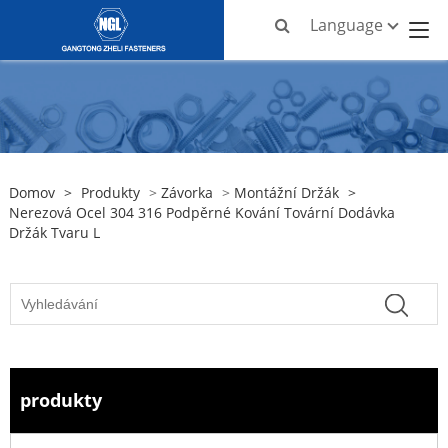
Language
Domov
>
Produkty
>
Závorka
>
Montážní Držák
>
Nerezová Ocel 304 316 Podpěrné Kování Tovární Dodávka
Držák Tvaru L
produkty