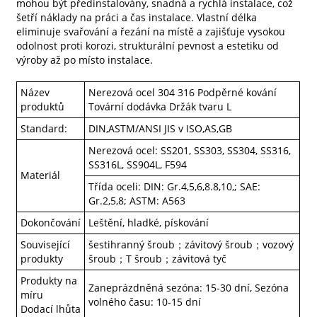
mohou být předinstalovány, snadná a rychlá instalace, což
šetří náklady na práci a čas instalace. Vlastní délka
eliminuje svařování a řezání na místě a zajišťuje vysokou
odolnost proti korozi, strukturální pevnost a estetiku od
výroby až po místo instalace.
Název
Nerezová ocel 304 316 Podpěrné kování
produktů
Tovární dodávka Držák tvaru L
Standard:
DIN,ASTM/ANSI JIS v ISO,AS,GB
Nerezová ocel: SS201, SS303, SS304, SS316,
SS316L, SS904L, F594
Materiál
Třída oceli: DIN: Gr.4,5,6,8.8,10,; SAE:
Gr.2,5,8; ASTM: A563
Dokončování
Leštění, hladké, pískování
Související
šestihranný šroub；závitový šroub；vozový
produkty
šroub；T šroub；závitová tyč
Produkty na
Zaneprázdněná sezóna: 15-30 dní, Sezóna
míru
volného času: 10-15 dní
Dodací lhůta