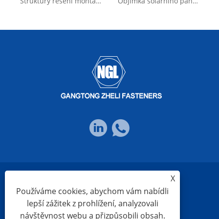
Struktury řešení montážního systému PV Hliníková solární svorka
Objímka solárního panelu z anodizovaného hliníku 6005-T5 odolná proti oxidaci
X
Links
Sitemap
RSS
XML
Používáme cookies, abychom vám nabídli
lepší zážitek z prohlížení, analyzovali
návštěvnost webu a přizpůsobili obsah.