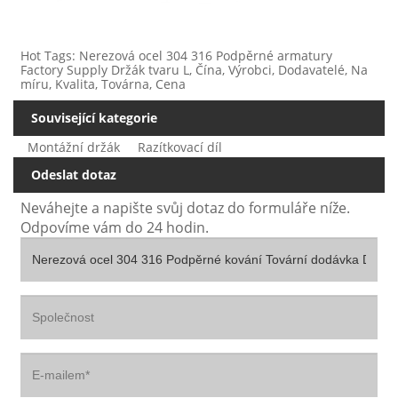
Hot Tags: Nerezová ocel 304 316 Podpěrné armatury
Factory Supply Držák tvaru L, Čína, Výrobci, Dodavatelé, Na
míru, Kvalita, Továrna, Cena
Související kategorie
Montážní držák
Razítkovací díl
Odeslat dotaz
Neváhejte a napište svůj dotaz do formuláře níže.
Odpovíme vám do 24 hodin.