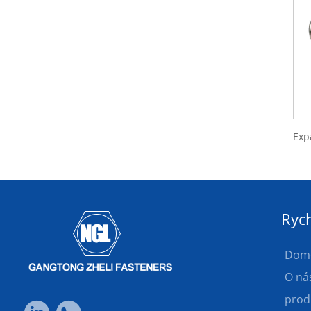
Rych
Dom
O ná
prod