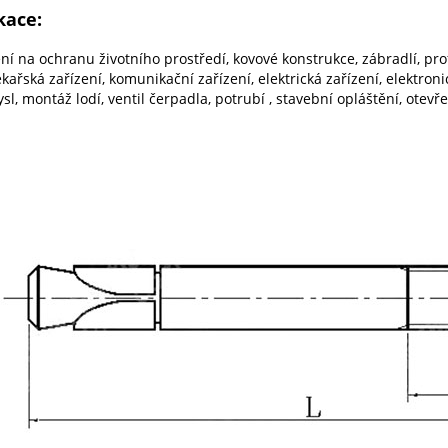
kace:
ní na ochranu životního prostředí, kovové konstrukce, zábradlí, prof
ékařská zařízení, komunikační zařízení, elektrická zařízení, elektro
l, montáž lodí, ventil čerpadla, potrubí , stavební opláštění, otevř