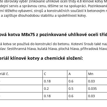
te obrovský výběr zinkované uhlíkové oceli třídy 4.8 klínové kotvy 
dejní servis a správnou cenu, těšíme se na spolupráci. Pozinkované k
tění těžkého vybavení, strojů a konstrukčních součástí k betono
 a zajišťuje dlouhodobou stabilitu a spolehlivost kotvy.
ová kotva M8x75 z pozinkované uhlíkové oceli tříd
vá kotva se používá do konstrukcí do betonu. Kotevní šroub také 
lav: šestihranná hlava, kulatá hlava, plochá hlava, příhradová hlav
riál klínové kotvy a chemické složení:
iál č.
C
A
Mn
0
0.18
0.6
0.03
5
0.2
0.5
0.035
0
0.18
0.6
0.03