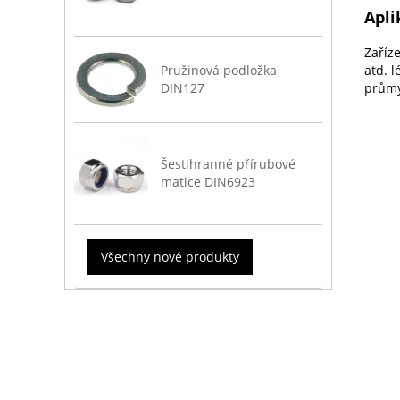
Apli
Zaříze
Pružinová podložka
atd. l
DIN127
průmys
Šestihranné přírubové
matice DIN6923
Všechny nové produkty