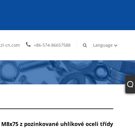
zl-cn.com
+86-574-86657588
Language
 M8x75 z pozinkované uhlíkové oceli třídy