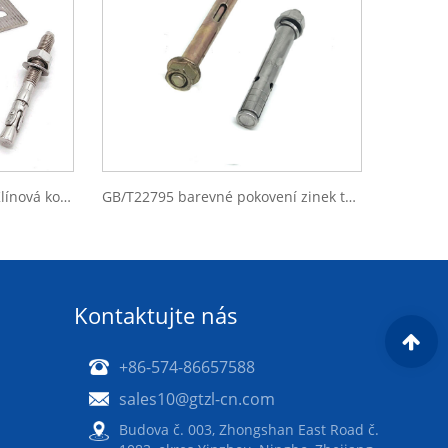
Nerezová objímková kotva Klínová kotva na záclonovou stěnu pro kamenné obklady Upevnění do úhlu mramoru
GB/T22795 barevné pokovení zinek třída 8.8 Klínová kotva M8x75
Kontaktujte nás
+86-574-86657588
sales10@gtzl-cn.com
Budova č. 003, Zhongshan East Road č.