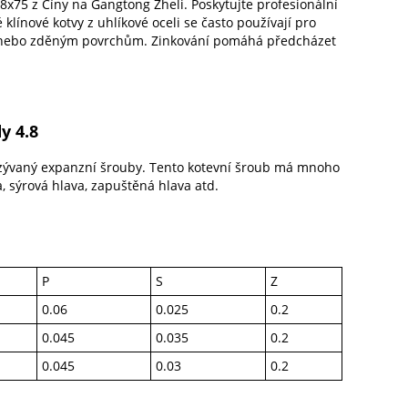
M8x75 z Číny na Gangtong Zheli. Poskytujte profesionální
línové kotvy z uhlíkové oceli se často používají pro
vým nebo zděným povrchům. Zinkování pomáhá předcházet
y 4.8
nazývaný expanzní šrouby. Tento kotevní šroub má mnoho
a, sýrová hlava, zapuštěná hlava atd.
P
S
Z
0.06
0.025
0.2
0.045
0.035
0.2
0.045
0.03
0.2