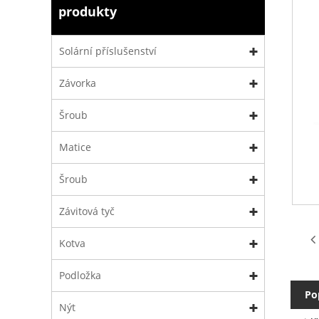
produkty
Solární příslušenství
Závorka
Šroub
Matice
Šroub
Závitová tyč
Kotva
Podložka
Po
Nýt