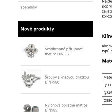
Najdě
popro
špendlíky
zajiš
korozi
Nové produkty
Klín
Klíno
Šestihranné přírubové
typů h
matice DIN6923
Mate
Šrouby s křížovou drážkou
Mater
DIN7980
Q50
Q34
Q55
Nylonová pojistná matice
DIN985