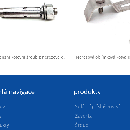
Expanzní kotevní šroub z nerezové oceli
lá navigace
produkty
ov
Solární příslušenství
s
Závorka
ukty
Šroub