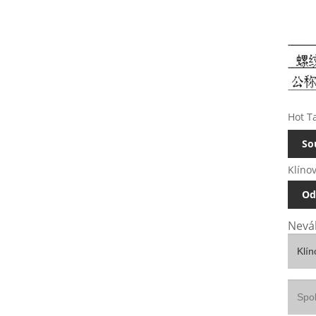
Hot Ta
So
Klíno
Od
Neváh