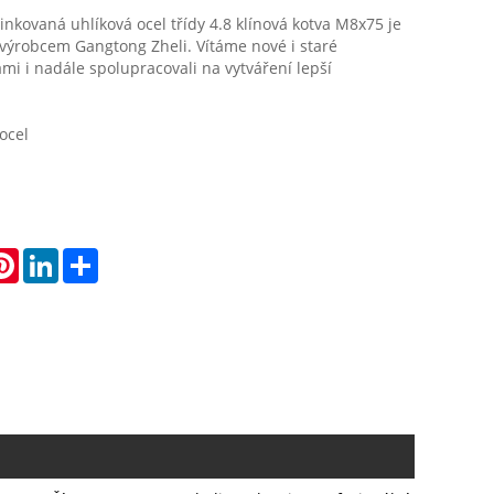
zinkovaná uhlíková ocel třídy 4.8 klínová kotva M8x75 je
výrobcem Gangtong Zheli. Vítáme nové i staré
ámi i nadále spolupracovali na vytváření lepší
ocel
atsApp
Pinterest
LinkedIn
Share