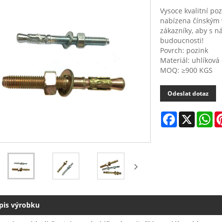
Vysoce kvalitní po
nabízena čínským 
zákazníky, aby s n
budoucnosti!
Povrch: pozink
Materiál: uhlíková 
MOQ: ≥900 KGS
Odeslat dotaz
Facebook
X
Wh
pis výrobku